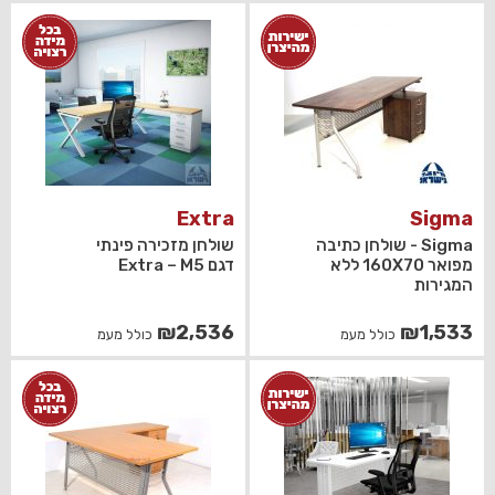
Extra
Sigma
Sigma - שולחן כתיבה
שולחן מזכירה פינתי
מפואר 160X70 ללא
דגם Extra – M5
המגירות
₪
2,536
₪
1,533
כולל מעמ
כולל מעמ