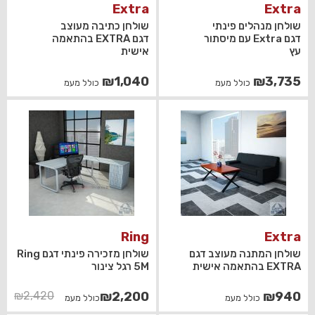
Extra
Extra
שולחן מנהלים פינתי
שולחן כתיבה מעוצב
דגם Extra עם מיסתור
דגם EXTRA בהתאמה
עץ
אישית
₪
1,040
₪
3,735
כולל מעמ
כולל מעמ
Ring
Extra
שולחן המתנה מעוצב דגם
שולחן מזכירה פינתי דגם Ring
EXTRA בהתאמה אישית
5M רגל צינור
המחיר
המחיר
₪
2,420
₪
2,200
₪
940
כולל מעמ
כולל מעמ
הנוכחי
המקורי