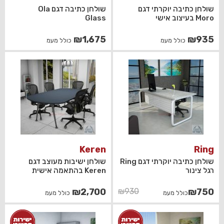
שולחן כתיבה יוקרתי דגם
שולחן כתיבה דגם Ola
Moro בעיצוב אישי
Glass
₪
1,675
₪
935
כולל מעמ
כולל מעמ
Keren
Ring
שולחן כתיבה יוקרתי דגם Ring
שולחן ישיבות מעוצב דגם
רגל צינור
Keren בהתאמה אישית
המחיר
המחיר
₪
2,700
₪
930
₪
750
כולל מעמ
כולל מעמ
הנוכחי
המקורי
היה:
הוא: