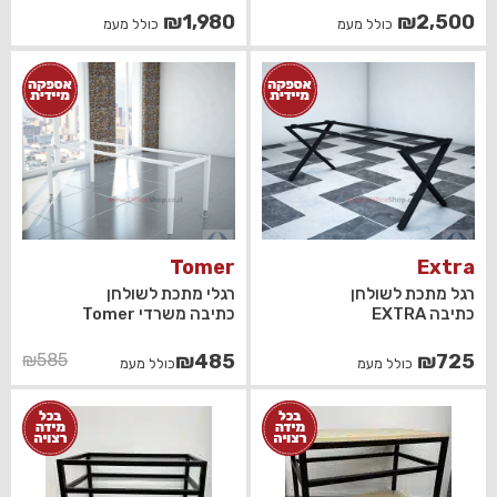
₪
1,980
₪
2,500
כולל מעמ
כולל מעמ
Tomer
Extra
רגל מתכת לשולחן
רגלי מתכת לשולחן
כתיבה EXTRA
כתיבה משרדי Tomer
המחיר
המחיר
₪
585
₪
485
₪
725
כולל מעמ
כולל מעמ
הנוכחי
המקורי
היה:
הוא:
₪485.
₪585.