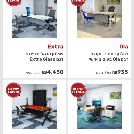
₪930.
₪750.
Extra
Ola
שולחן כתיבה יוקרתי
שולחן מנהלים פינתי
דגם Ola בעיצוב אישי
דגם Extra Glass
₪
4,450
₪
935
כולל מעמ
כולל מעמ