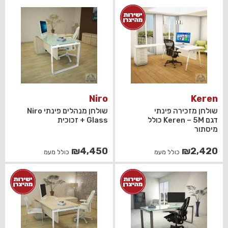
היה:
הוא:
₪2,420.
₪2,200.
Niro
Keren
שולחן מזכירה פינתי
שולחן מנהלים פינתי Niro
דגם Keren – 5M כולל
Glass + זכוכית
מיסתור
₪
4,450
₪
2,420
כולל מעמ
כולל מעמ