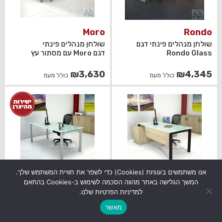
Moro
Rondo
שולחן מנהלים פינתי דגם
שולחן מנהלים פינתי
Rondo Glass
דגם Moro עם מסתור עץ
₪
3,630
₪
4,345
כולל מעמ
כולל מעמ
אנו משתמשים בעוגיות (Cookies) כדי לשפר את חוויית המשתמש שלך.
Moro
Moro
המשך הגלישה באתר מהווה הסכמה לשימוש ב-Cookies בהתאם
למדיניות הפרטיות שלנו.
שולחן מנהלים פינתי דגם
שולחן כתיבה זכוכית
Moro Glass
מחוסמת דגם Moro
מאשר
Glass