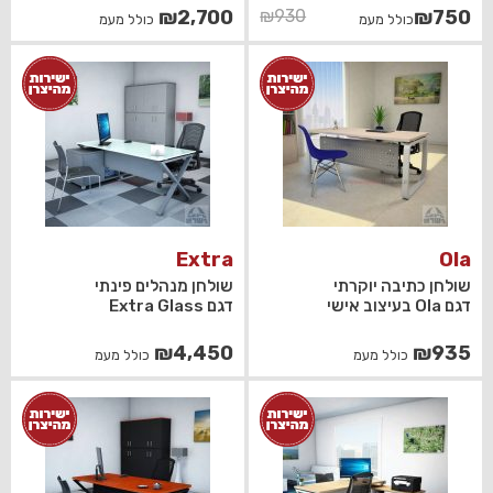
המחיר
המחיר
₪
2,700
₪
930
₪
750
כולל מעמ
כולל מעמ
הנוכחי
המקורי
היה:
הוא:
₪930.
₪750.
Extra
Ola
שולחן כתיבה יוקרתי
שולחן מנהלים פינתי
דגם Ola בעיצוב אישי
דגם Extra Glass
₪
4,450
₪
935
כולל מעמ
כולל מעמ