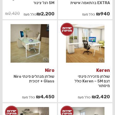
EXTRA בהתאמה אישית
5M רגל צינור
המחיר
המחיר
₪
2,420
₪
2,200
₪
940
כולל מעמ
כולל מעמ
הנוכחי
המקורי
היה:
הוא:
₪2,420.
₪2,200.
Niro
Keren
שולחן מזכירה פינתי
שולחן מנהלים פינתי Niro
דגם Keren – 5M כולל
Glass + זכוכית
מיסתור
₪
4,450
₪
2,420
כולל מעמ
כולל מעמ