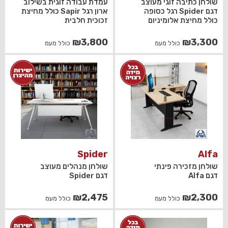
שולחן כתיבה זוגי מעוצב
עמדת עבודה זוגית בשילוב
דגם Spider רגל כסופה
ארון רגל Sapir כולל מחיצת
כולל מחיצת אלומיניום
זכוכית חלבית
₪
3,800
₪
3,300
כולל מעמ
כולל מעמ
Spider
Alfa
שולחן מזכירה פינתי
שולחן מנהלים מעוצב
דגם Alfa
דגם Spider
₪
2,475
₪
2,300
כולל מעמ
כולל מעמ