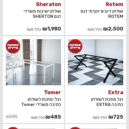
Sheraton
Rotem
שולחן דיונים יוקרתי דגם
שולחן ישיבות משרדי
ROTEM
דגם SHERTON
₪
1,980
₪
2,500
כולל מעמ
כולל מעמ
Tomer
Extra
רגל מתכת לשולחן
רגלי מתכת לשולחן
כתיבה EXTRA
כתיבה משרדי Tomer
המחיר
המחיר
₪
585
₪
485
₪
725
כולל מעמ
כולל מעמ
הנוכחי
המקורי