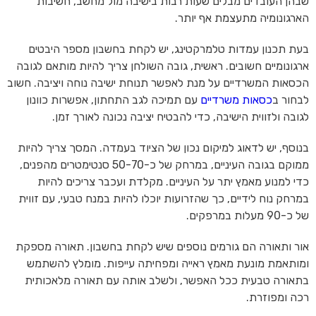
שבהן העובדים מבלים שעות רבות בישיבה מול מחשב, חשיבות
הארגונומיה מתעצמת אף יותר.
בעת תכנון עמדות טלמרקטינג, יש לקחת בחשבון מספר היבטים
ארגונומיים חשובים. ראשית, גובה השולחן צריך להיות מותאם לגובה
הכסאות המשרדיים על מנת לאפשר תנוחת ישיבה נוחה ויציבה. חשוב
לבחור ב
כסאות משרדיים
עם תמיכה לגב התחתון, אפשרות כוונון
לגובה ולזווית הישיבה, כדי להבטיח יציבה נכונה לאורך זמן.
בנוסף, יש לדאוג למיקום נכון של הציוד בעמדה. המסך צריך להיות
ממוקם בגובה העיניים, במרחק של כ-50-70 סנטימטרים מהפנים,
כדי למנוע מאמץ יתר על העיניים. מקלדת ועכבר צריכים להיות
במרחק נוח לידיים, כך שהזרועות יוכלו להיות במנח טבעי, עם זווית
של כ-90 מעלות במרפקים.
אור ותאורה הם גורמים נוספים שיש לקחת בחשבון. תאורה מספקת
ומותאמת מונעת מאמץ ראייה ומפחיתה עייפות. מומלץ להשתמש
בתאורה טבעית ככל האפשר, ולשלב אותה עם תאורה מלאכותית
רכה ומפוזרת.