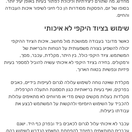
מחדש, מה שתורם ליצירתיות וליכולת לפתור בעיות באופן יעיל יותר.
בסופו של יום, הפסקות מסודרות הן כלי חיוני לשיפור איכות העבודה
והחיים.
שימוש בציוד היקפי לא איכותי
כאשר מדובר בעבודה ממושכת מול מחשב, איכות הציוד ההיקפי
יכולה להשפיע בצורה משמעותית על הנוחות והבריאות של
המשתמש. ציוד היקפי כולל, בין היתר, מקלדת, עכבר, מסך,
ורמקולים. בחירה בציוד היקפי לא איכותי עשויה להוביל למספר בעיות
פיזיות ונפשיות בטווח הארוך.
מקלדת שאינה נוחה לשימוש עלולה לגרום לעייפות בידיים, כאבים
בפרקים, ואף בעיות בריאותיות כגון תסמונת התעלה הקרפלית.
מקלדות בעלות מקשים קשים מדי או מרווחים לא מתאימים עלולות
להכביד על השימוש היומיומי ולהקשות על המשתמש לבצע את
עבודתו ביעילות.
עכבר לא איכותי עלול לגרום לכאבים ביד ובפרק כף היד. ישנם
עכברים המותאמים במיוחד להפחתת המאמץ הנדרש לשימוש בהם,