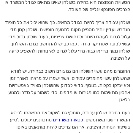
הטעויות הנפוצות היא בחירה בשולחן שאינו מתאים לגודל המשרד או
לצרכים הפונקציונליים של העובד.
שולחן עבודה צריך להיות בגודל מתאים, כך שהוא יכיל את כל הציוד
הנדרש ועדיין יותיר מספיק מקום לתנועה חופשית. שולחן קטן מדי
עלול לגרום לעומס מיותר ולתחושת צפיפות, בעוד שולחן גדול מדי
עשוי לבזבז שטח יקר בחדר. כמו כן, יש להתחשב בגובה השולחן.
שולחן נמוך מדי או גבוה מדי עלול לגרום לאי נוחות ולהשפיע לרעה
על היציבה.
החומרים מהם עשוי השולחן הם גם גורם חשוב בבחירה. יש לוודא
שהשולחן עשוי מחומרים עמידים, אשר ישמרו על מראהו לאורך זמן
ולא יינזקו בקלות. בנוסף, כדאי לבדוק שהשולחן מצויד באפשרויות
אחסון מתאימות כמו מגירות או מדפים, כדי לשמור על סדר ולמנוע
בלאגן.
בעת בחירת שולחן עבודה, מומלץ גם לשקול את התאמתו לכיסא
המשרדי שבו משתמשים.
כסאות משרדיים
מתכווננים יכולים לסייע
בשיפור הנוחות והיציבה, אך הם צריכים להיות מותאמים באופן