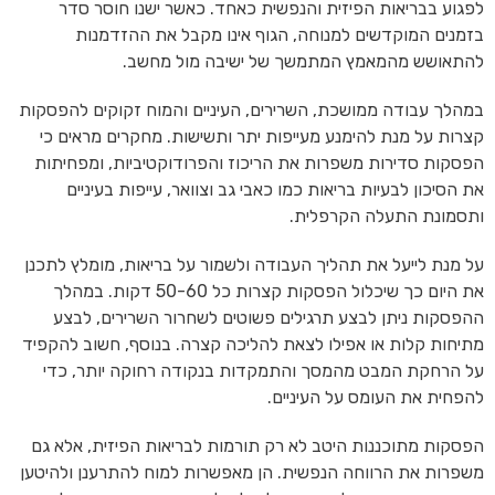
לפגוע בבריאות הפיזית והנפשית כאחד. כאשר ישנו חוסר סדר
בזמנים המוקדשים למנוחה, הגוף אינו מקבל את ההזדמנות
להתאושש מהמאמץ המתמשך של ישיבה מול מחשב.
במהלך עבודה ממושכת, השרירים, העיניים והמוח זקוקים להפסקות
קצרות על מנת להימנע מעייפות יתר ותשישות. מחקרים מראים כי
הפסקות סדירות משפרות את הריכוז והפרודוקטיביות, ומפחיתות
את הסיכון לבעיות בריאות כמו כאבי גב וצוואר, עייפות בעיניים
ותסמונת התעלה הקרפלית.
על מנת לייעל את תהליך העבודה ולשמור על בריאות, מומלץ לתכנן
את היום כך שיכלול הפסקות קצרות כל 50-60 דקות. במהלך
ההפסקות ניתן לבצע תרגילים פשוטים לשחרור השרירים, לבצע
מתיחות קלות או אפילו לצאת להליכה קצרה. בנוסף, חשוב להקפיד
על הרחקת המבט מהמסך והתמקדות בנקודה רחוקה יותר, כדי
להפחית את העומס על העיניים.
הפסקות מתוכננות היטב לא רק תורמות לבריאות הפיזית, אלא גם
משפרות את הרווחה הנפשית. הן מאפשרות למוח להתרענן ולהיטען