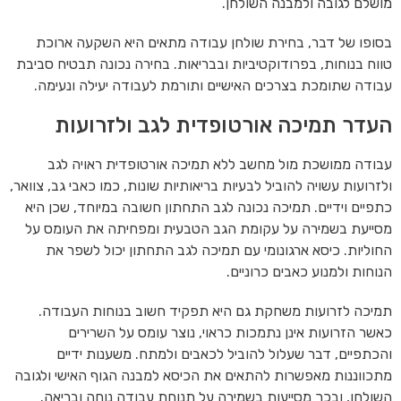
מושלם לגובה ולמבנה השולחן.
בסופו של דבר, בחירת שולחן עבודה מתאים היא השקעה ארוכת
טווח בנוחות, בפרודוקטיביות ובבריאות. בחירה נכונה תבטיח סביבת
עבודה שתומכת בצרכים האישיים ותורמת לעבודה יעילה ונעימה.
העדר תמיכה אורטופדית לגב ולזרועות
עבודה ממושכת מול מחשב ללא תמיכה אורטופדית ראויה לגב
ולזרועות עשויה להוביל לבעיות בריאותיות שונות, כמו כאבי גב, צוואר,
כתפיים וידיים. תמיכה נכונה לגב התחתון חשובה במיוחד, שכן היא
מסייעת בשמירה על עקומת הגב הטבעית ומפחיתה את העומס על
החוליות. כיסא ארגונומי עם תמיכה לגב התחתון יכול לשפר את
הנוחות ולמנוע כאבים כרוניים.
תמיכה לזרועות משחקת גם היא תפקיד חשוב בנוחות העבודה.
כאשר הזרועות אינן נתמכות כראוי, נוצר עומס על השרירים
והכתפיים, דבר שעלול להוביל לכאבים ולמתח. משענות ידיים
מתכווננות מאפשרות להתאים את הכיסא למבנה הגוף האישי ולגובה
השולחן, ובכך מסייעות בשמירה על תנוחת עבודה נוחה ובריאה.