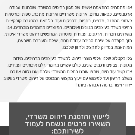
אנו מתמחים בהתאמה אישית של מגוון רהיטים למשרד: שולחנות עבודה
ארגונומיים, כסאות נוחים, ארונות משרדיים וארונות מתכת, ספות וכורסאות
לאזורי המתנה, מדפים, כונניות, דלפקים ועוד. כל זאת במסגרת קולקציית
רהיטי משרד בעיצובים מגוונים ואיכותיים, המיוצרים מחומרים מובחרים. אנו
משרתים חברות, ארגונים, עמותות ומוסדות המחפשים ריהוט משרדי איכותי,
תוך הקפדה על יצירת סביבת עבודה נוחה, יעילה ומעוררת השראה,
המותאמת במדויק לתקציב ולחזון שלכם.
גלו בקטלוג שלנו אלפי מוצרי ריהוט למשרד בעיצובים מרהיבים, מידות
מגוונות, צבעים ודגמים שונים, כולם עשויים מחומרי גלם איכותיים ועמידים.
צרו קשר עוד היום, שתפו אותנו בחלום המשרדי שלכם ואנו נלווה אתכם
משלב הרעיון ועד למימוש עם ייעוץ מקצועי המבוסס על ריהוט משרדי בעיצוב
ייחודי וייצור ברמה הגבוהה ביותר!
לייעוץ והזמנת ריהוט משרדי,
השאירו פרטים ונשמח לעמוד
לשירותכם: