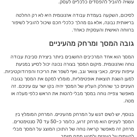
עשויה להוביל להפסדים כלכליים לעסק.
לסיכום, השקעה בעמדת עבודה ארגונומית היא לא רק החלטה
בריאותית נבונה, אלא גם מהלך כלכלי חכם שיכול להוביל לשיפור
ברווחה האישית והעסקית כאחד.
גובה המסך ומרחק מהעיניים
המסך הוא אחד המרכיבים החשובים ביותר ביצירת סביבת עבודה
נוחה וארגונומית. מיקום המסך בצורה נכונה יכול לסייע במניעת
עייפות עיניים, כאבי צוואר וגב, ואף לשפר את הריכוז והפרודוקטיביות.
למען השגת תוצאות אופטימליות, מומלץ למקם את המסך בגובה
העיניים כך שהחלק העליון של המסך יהיה בקו ישר עם עיניכם. זה
מאפשר צפייה נוחה במסך מבלי להטות את הראש כלפי מעלה או
מטה.
בנוסף, יש לשים דגש על המרחק מהעיניים. המרחק המומלץ בין
המסך לעיניים הוא מרחק זרוע, כלומר כ-50 עד 70 סנטימטרים.
מרחק זה מאפשר קריאה נוחה של התוכן המוצג על המסך מבלי
להעמיס על העיניים ולמנוע מתח מיותר.