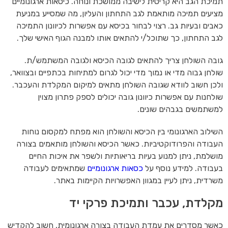
תמיכת הגב היא קריטית לישיבה ממושכת ונוחה. כיסאות ארגונומיים
מציעים תמיכה מותאמת לגב התחתון והעליון, מה שמסייע במניעת
כאבים ובעיות גב. רצוי לבחור בכיסא עם אפשרות לכיוונון התמיכה
לגב התחתון, כך שתוכל/י להתאים אותו למבנה הגוף האישי שלך.
גובה השולחן צריך להתאים לגובה הכיסא ולגובה המשתמש/ת.
שולחן גבוה מדי או נמוך מדי יכול לגרום למתיחות בכתפיים ובצוואר,
ולכן חשוב לוודא שגובה השולחן מתאים למיקום המקלדת והעכבר.
שולחנות עם אפשרות כיוונון גובה יכולים לספק פתרון מצוין
למשתמשים בגבהים שונים.
השילוב הארגונומי בין הכיסא והשולחן הוא מפתח למקסום נוחות
העבודה והפרודוקטיביות. כאשר הכיסא והשולחן מותאמים בצורה
מושלמת, ניתן למנוע בעיות בריאותיות ולשפר את איכות החיים
בעבודה. למידע נוסף על
כסאות ארגונומיים
שמתאימים לעבודה
משרדית, ניתן לעיין במגוון האפשרויות הקיימות באתר.
מקלדת, עכבר ותמיכת פרקי יד
כאשר מסדרים את עמדת העבודה בצורה ארגונומית, חשוב להקדיש