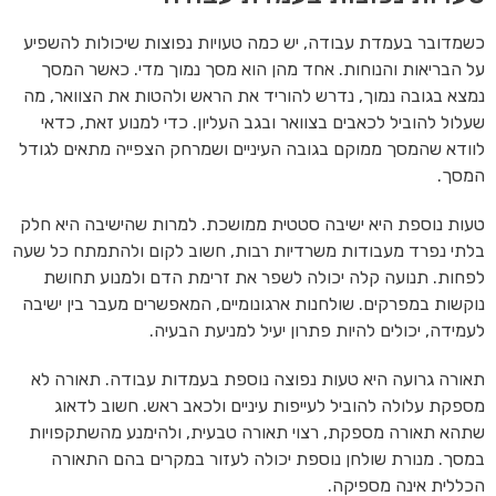
כשמדובר בעמדת עבודה, יש כמה טעויות נפוצות שיכולות להשפיע
על הבריאות והנוחות. אחד מהן הוא מסך נמוך מדי. כאשר המסך
נמצא בגובה נמוך, נדרש להוריד את הראש ולהטות את הצוואר, מה
שעלול להוביל לכאבים בצוואר ובגב העליון. כדי למנוע זאת, כדאי
לוודא שהמסך ממוקם בגובה העיניים ושמרחק הצפייה מתאים לגודל
המסך.
טעות נוספת היא ישיבה סטטית ממושכת. למרות שהישיבה היא חלק
בלתי נפרד מעבודות משרדיות רבות, חשוב לקום ולהתמתח כל שעה
לפחות. תנועה קלה יכולה לשפר את זרימת הדם ולמנוע תחושת
נוקשות במפרקים. שולחנות ארגונומיים, המאפשרים מעבר בין ישיבה
לעמידה, יכולים להיות פתרון יעיל למניעת הבעיה.
תאורה גרועה היא טעות נפוצה נוספת בעמדות עבודה. תאורה לא
מספקת עלולה להוביל לעייפות עיניים ולכאב ראש. חשוב לדאוג
שתהא תאורה מספקת, רצוי תאורה טבעית, ולהימנע מהשתקפויות
במסך. מנורת שולחן נוספת יכולה לעזור במקרים בהם התאורה
הכללית אינה מספיקה.