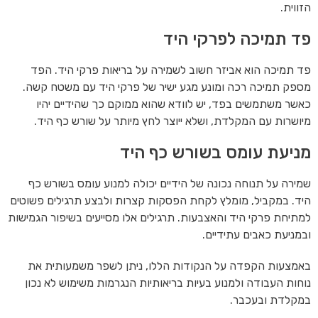
הזווית.
פד תמיכה לפרקי היד
פד תמיכה הוא אביזר חשוב לשמירה על בריאות פרקי היד. הפד
מספק תמיכה רכה ומונע מגע ישיר של פרקי היד עם משטח קשה.
כאשר משתמשים בפד, יש לוודא שהוא ממוקם כך שהידיים יהיו
מיושרות עם המקלדת, ושלא ייוצר לחץ מיותר על שורש כף היד.
מניעת עומס בשורש כף היד
שמירה על תנוחה נכונה של הידיים יכולה למנוע עומס בשורש כף
היד. במקביל, מומלץ לקחת הפסקות קצרות ולבצע תרגילים פשוטים
למתיחת פרקי היד והאצבעות. תרגילים אלו מסייעים בשיפור הגמישות
ובמניעת כאבים עתידיים.
באמצעות הקפדה על הנקודות הללו, ניתן לשפר משמעותית את
נוחות העבודה ולמנוע בעיות בריאותיות הנגרמות משימוש לא נכון
במקלדת ובעכבר.