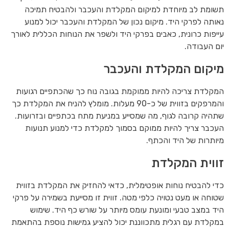
תשומת לב מיוחדת למיקום המקלדת והעכבר ולהבטיח תמיכה
נאותה לפרקי היד. מיקום נכון של המקלדת והעכבר יכול למנוע
עייפות כרונית, כאבים בפרקי היד ולשפר את הנוחות הכללית לאורך
יום העבודה.
מיקום המקלדת והעכבר
המקלדת צריכה להיות ממוקמת בגובה נוח כך שהכתפיים רגועות
והמרפקים בזווית של כ-90 מעלות. מומלץ להניח את המקלדת כך
שתהיה קרובה לגוף, מה שמסייע במניעת מתח בכתפיים ובזרועות.
העכבר צריך להיות ממוקם בסמוך למקלדת כדי למנוע תנועות
מיותרות של היד והכתף.
זווית המקלדת
כדי להבטיח נוחות אופטימלית, כדאי להחזיק את המקלדת בזווית
שטוחה או מעט נטויה כלפי מטה. זווית זו מסייעת בשמירה על פרקי
היד במצב טבעי ומונעת עומס מיותר על שורש כף היד. שימוש
במקלדת עם רגלית מתכווננת יכול להציע גמישות נוספת בהתאמת