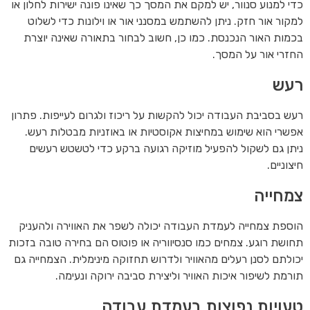
כדי למנוע סנוור, יש למקם את המסך כך שאינו פונה ישירות לחלון או
למקור אור חזק. ניתן להשתמש במסנני אור או וילונות כדי לשלוט
בכמות האור הנכנסת. כמו כן, חשוב לבחור בתאורה שאינה יוצרת
החזרי אור על המסך.
רעש
רעש בסביבת העבודה יכול להקשות על ריכוז ולגרום לעייפות. פתרון
אפשרי הוא שימוש במחיצות אקוסטיות או באוזניות מבטלות רעש.
ניתן גם לשקול להפעיל מוזיקה רגועה ברקע כדי לטשטש רעשים
חיצוניים.
צמחייה
הוספת צמחייה לעמדת העבודה יכולה לשפר את האווירה ולהעניק
תחושת רוגע. צמחים כמו סנסיווריה או פוטוס הם בחירה טובה בזכות
יכולתם לסנן רעלים מהאוויר ולדרוש תחזוקה מינימלית. הצמחייה גם
תורמת לשיפור איכות האוויר וליצירת סביבה ירוקה ונעימה.
טעויות נפוצות בעמדת עבודה