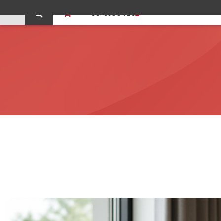
0
03-5588426