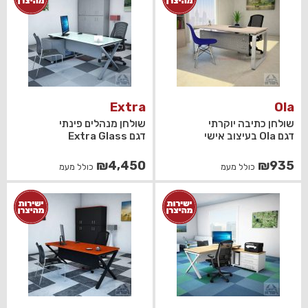
₪930.
₪750.
Extra
Ola
שולחן כתיבה יוקרתי
שולחן מנהלים פינתי
דגם Ola בעיצוב אישי
דגם Extra Glass
₪
4,450
₪
935
כולל מעמ
כולל מעמ