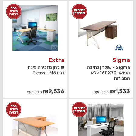
Extra
Sigma
Sigma - שולחן כתיבה
שולחן מזכירה פינתי
מפואר 160X70 ללא
דגם Extra – M5
המגירות
₪
2,536
₪
1,533
כולל מעמ
כולל מעמ