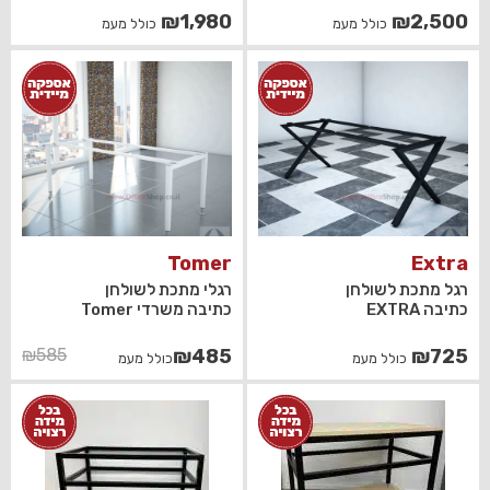
₪
1,980
₪
2,500
כולל מעמ
כולל מעמ
Tomer
Extra
רגל מתכת לשולחן
רגלי מתכת לשולחן
כתיבה EXTRA
כתיבה משרדי Tomer
המחיר
המחיר
₪
585
₪
485
₪
725
כולל מעמ
כולל מעמ
הנוכחי
המקורי
היה:
הוא:
₪485.
₪585.