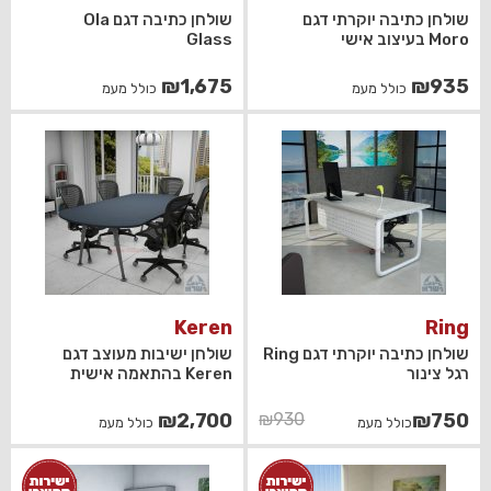
שולחן כתיבה יוקרתי דגם
שולחן כתיבה דגם Ola
Moro בעיצוב אישי
Glass
₪
1,675
₪
935
כולל מעמ
כולל מעמ
Keren
Ring
שולחן כתיבה יוקרתי דגם Ring
שולחן ישיבות מעוצב דגם
רגל צינור
Keren בהתאמה אישית
המחיר
המחיר
₪
2,700
₪
930
₪
750
כולל מעמ
כולל מעמ
הנוכחי
המקורי
היה:
הוא: