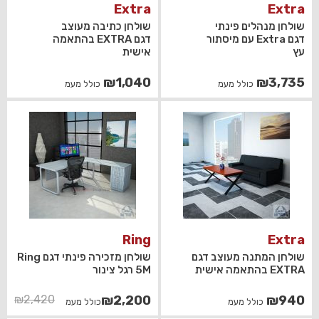
Extra
Extra
שולחן מנהלים פינתי
שולחן כתיבה מעוצב
דגם Extra עם מיסתור
דגם EXTRA בהתאמה
עץ
אישית
₪
1,040
₪
3,735
כולל מעמ
כולל מעמ
Ring
Extra
שולחן המתנה מעוצב דגם
שולחן מזכירה פינתי דגם Ring
EXTRA בהתאמה אישית
5M רגל צינור
המחיר
המחיר
₪
2,420
₪
2,200
₪
940
כולל מעמ
כולל מעמ
הנוכחי
המקורי