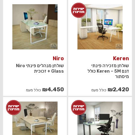
היה:
הוא:
₪2,420.
₪2,200.
Niro
Keren
שולחן מזכירה פינתי
שולחן מנהלים פינתי Niro
דגם Keren – 5M כולל
Glass + זכוכית
מיסתור
₪
4,450
₪
2,420
כולל מעמ
כולל מעמ