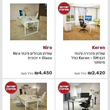
היה:
הוא:
₪2,420.
₪2,200.
Niro
Keren
שולחן מזכירה פינתי
שולחן מנהלים פינתי Niro
דגם Keren – 5M כולל
Glass + זכוכית
מיסתור
₪
4,450
₪
2,420
כולל מעמ
כולל מעמ