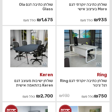
שולחן כתיבה יוקרתי דגם
שולחן כתיבה דגם Ola
Moro בעיצוב אישי
Glass
₪
1,675
₪
935
כולל מעמ
כולל מעמ
Keren
Ring
שולחן כתיבה יוקרתי דגם Ring
שולחן ישיבות מעוצב דגם
רגל צינור
Keren בהתאמה אישית
המחיר
המחיר
₪
2,700
₪
930
₪
750
כולל מעמ
כולל מעמ
הנוכחי
המקורי
היה:
הוא: