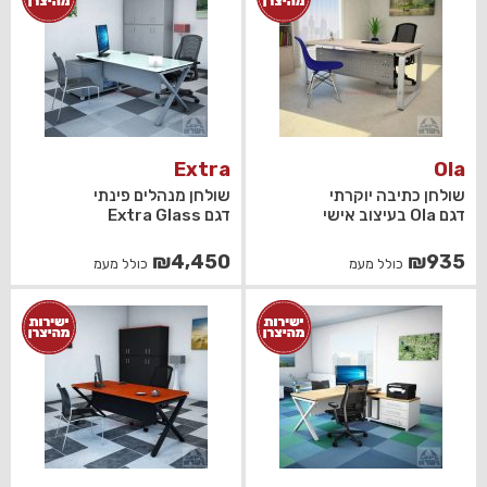
₪930.
₪750.
Extra
Ola
שולחן כתיבה יוקרתי
שולחן מנהלים פינתי
דגם Ola בעיצוב אישי
דגם Extra Glass
₪
4,450
₪
935
כולל מעמ
כולל מעמ