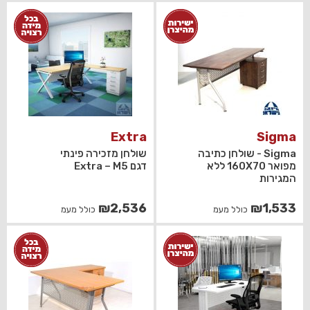
Extra
Sigma
Sigma - שולחן כתיבה
שולחן מזכירה פינתי
מפואר 160X70 ללא
דגם Extra – M5
המגירות
₪
2,536
₪
1,533
כולל מעמ
כולל מעמ