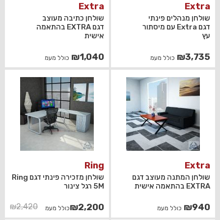
Extra
Extra
שולחן מנהלים פינתי
שולחן כתיבה מעוצב
דגם Extra עם מיסתור
דגם EXTRA בהתאמה
עץ
אישית
₪
1,040
₪
3,735
כולל מעמ
כולל מעמ
Ring
Extra
שולחן המתנה מעוצב דגם
שולחן מזכירה פינתי דגם Ring
EXTRA בהתאמה אישית
5M רגל צינור
המחיר
המחיר
₪
2,420
₪
2,200
₪
940
כולל מעמ
כולל מעמ
הנוכחי
המקורי