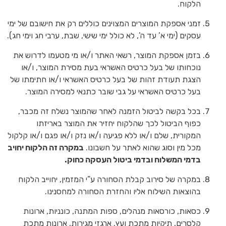
הלקוח.
זמני אספקת המוצרים המצוינים כוללים רק את חישובם של ימי
עסקים (ימי א’ עד ה’, לא כולל ימי שישי, שבת, ערבי חג וימי חג).
בזמן אספקת המוצר, רשאי האתר ו/או מי מטעמו לדרוש את
נוכחותו של בעל כרטיס האשראי בעת מסירת המוצר, ו/או
הצגת תעודת זהות של בעל כרטיס האשראי ו/או חתימתו של
בעל כרטיס האשראי על גבי שובר כתנאי למסירה המוצר.
בכל בקשה לביטול הזמנה לאחר שהמוצר נשלח זה מכבר,
כפוף הביטול לכך שהלקוח יחזיר את המוצר באריזתו
המקורית, שלם ו/או ללא פגיעה ו/או נזק ו/או פגם ו/או קלקול
מכל מין וסוג שהוא לאתר על חשבונו.
במקרה זה הלקוח יחויב
בדמי המשלוח ובדמי ביטול העסקה כחוק.
במקרה של סירוב קבלת הסחורה ע”י המזמין, יחוייב הלקוח
בהוצאות השילוח אליו והחזרת הסחורה למחסנינו.
כסאות, כורסאות מנהלים, ספות המתנה, כונניות, ארונות
קלסרים, תיקיות מתכת ועץ. ארגזי מגירות, ארונות מתכת