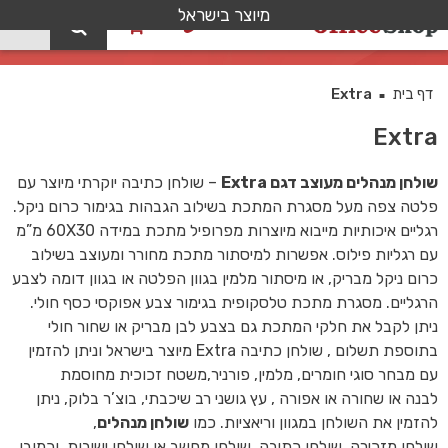
מיוצר בישראל
0
קטלוג
דף בית
Extra
■
Extra
שולחן מנהלים מעוצב דגם Extra
– שולחן כתיבה יוקרתי מיוצר עם
פלטה צפה מעל מסגרת המתכת בשילוב הגבהות בגימור כרום ניקל.
רגליים איכותיות מייבוא מיוצרות מפרופיל מתכת במידה 60X30 מ”מ
עם רגליות פילוס. אפשרות למיסתור מתכת מחורר ומעוצב בשילוב
כרום ניקל מבריק, או מיסתור מלמין בגוון הפלטה או בגוון דומה לצבע
הרגליים. מסגרת מתכת טלסקופית בגימור צבע אפוקסי כסף חולי.
ניתן לקבל את חלקי המתכת גם בצבע לבן מבריק או שחור חולי
בתוספת תשלום , שולחן כתיבה Extra מיוצר בישראל וניתן להזמין
עם מבחר סוגי חומרים, מלמין, פורניר,משטח זכוכית מחוסמת
לבנה או שחורה או אפורה , עץ גושני רב שיכבתי, בוצ’ר בלוק, ניתן
להזמין את השולחן במגוון וריאציות. כמו
שולחן מנהלים
,
שולחן מזכירה, שולחן כתיבה, שולחן מחשב או שולחן ישיבות. וכמובן