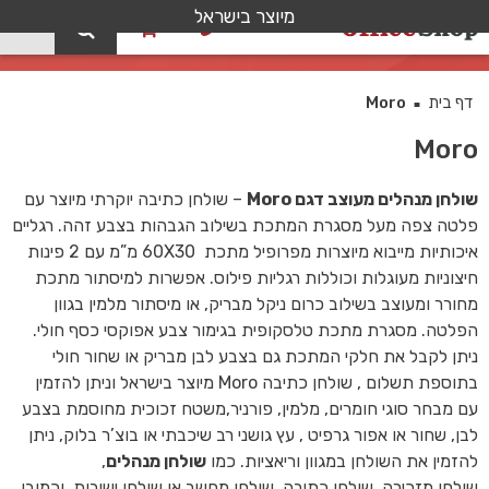
מיוצר בישראל
0
קטלוג
דף בית
Moro
■
Moro
שולחן מנהלים מעוצב דגם Moro
– שולחן כתיבה יוקרתי מיוצר עם
פלטה צפה מעל מסגרת המתכת בשילוב הגבהות בצבע זהה. רגליים
איכותיות מייבוא מיוצרות מפרופיל מתכת 60X30 מ”מ עם 2 פינות
חיצוניות מעוגלות וכוללות רגליות פילוס. אפשרות למיסתור מתכת
מחורר ומעוצב בשילוב כרום ניקל מבריק, או מיסתור מלמין בגוון
הפלטה. מסגרת מתכת טלסקופית בגימור צבע אפוקסי כסף חולי.
ניתן לקבל את חלקי המתכת גם בצבע לבן מבריק או שחור חולי
בתוספת תשלום , שולחן כתיבה Moro מיוצר בישראל וניתן להזמין
עם מבחר סוגי חומרים, מלמין, פורניר,משטח זכוכית מחוסמת בצבע
לבן, שחור או אפור גרפיט , עץ גושני רב שיכבתי או בוצ’ר בלוק, ניתן
להזמין את השולחן במגוון וריאציות. כמו
שולחן מנהלים
,
שולחן מזכירה, שולחן כתיבה, שולחן מחשב או שולחן ישיבות. וכמובן