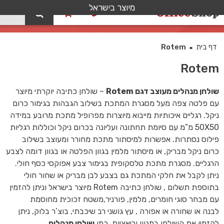
מיוצר בישראל
0
קטלוג
דף בית
Rotem
■
Rotem
שולחן מנהלים מעוצב דגם Rotem
– שולחן כתיבה יוקרתי מיוצר
עם פלטה צפה מעל מסגרת המתכת בשילוב הגבהות בגימור כרום
ניקל. רגליים איכותיות מייבוא מיוצרות מפרופיל מתכת מרובע במידה
50X50 מ”מ עם סיומת תחתונה ועליונה בכרום ניקל וכוללות רגליות
פילוס נסתרות. אפשרות למיסתור מתכת מחורר ומעוצב בשילוב
כרום ניקל מבריק, או מיסתור מלמין בגוון הפלטה או בגוון דומה לצבע
הרגליים. מסגרת מתכת טלסקופית בגימור צבע אפוקסי כסף חולי.
ניתן לקבל את חלקי המתכת גם בצבע לבן מבריק או שחור חולי
בתוספת תשלום , שולחן כתיבה Rotem מיוצר בישראל וניתן להזמין
עם מבחר סוגי חומרים, מלמין, פורניר,משטח זכוכית מחוסמת
לבנה או שחורה או אפורה , עץ גושני רב שיכבתי, בוצ’ר בלוק, ניתן
להזמין את השולחן במגוון וריאציות. כמו
שולחן מנהלים
,