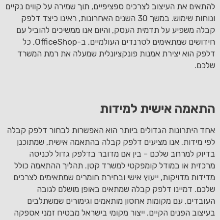
להתאים את העיצוב לצרכים ספציפיים, תוך שמירה על קווים נקיים
ונוחות שימוש. במשך 30 השנים האחרונות, ראינו כיצד דלפק
קבלה משפיע על תדמית העסק, והיום אנו ממשיכים להוביל עם
חידושים שמתאימים לטרנדים העולמיים. ב-OfficeShop, כל
דלפק הוא יצירת אמנות פונקציונלית שמעלה את רמת המשרד
שלכם.
התאמה אישית למידות
אחד היתרונות הגדולים ביותר הוא האפשרות לבחור דלפק קבלה
לפי מידות. אנו מציעים דלפק קבלה בהתאמה אישית, שמתוכנן
בדיוק למרחב שלכם – בין אם מדובר בדלפק גדול לכניסה
מרכזית או במודל קומפקטי למשרד קטן. תהליך ההתאמה כולל
מדידות מדויקות, ייעוץ אישי ובחירת חומרים שמתאימים לצרכים
שלכם. דמיינו דלפק קבלה שמתאים באופן מושלם לגובה
העובדים, עם מקומות אחסון מותאמים וגימורים שמשתלבים
בעיצוב הפנים הקיים. ייצור מקומי בישראל מבטיח זמני אספקה