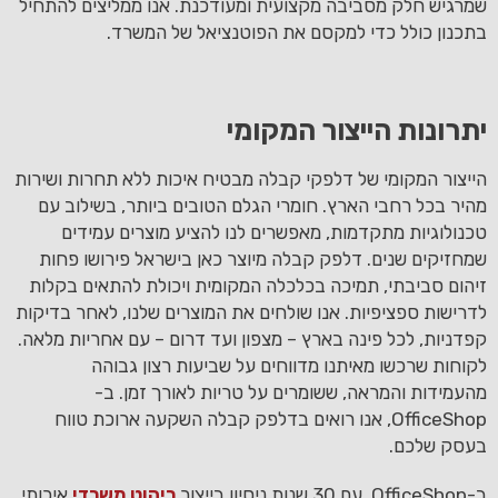
שמרגיש חלק מסביבה מקצועית ומעודכנת. אנו ממליצים להתחיל
בתכנון כולל כדי למקסם את הפוטנציאל של המשרד.
יתרונות הייצור המקומי
הייצור המקומי של דלפקי קבלה מבטיח איכות ללא תחרות ושירות
מהיר בכל רחבי הארץ. חומרי הגלם הטובים ביותר, בשילוב עם
טכנולוגיות מתקדמות, מאפשרים לנו להציע מוצרים עמידים
שמחזיקים שנים. דלפק קבלה מיוצר כאן בישראל פירושו פחות
זיהום סביבתי, תמיכה בכלכלה המקומית ויכולת להתאים בקלות
לדרישות ספציפיות. אנו שולחים את המוצרים שלנו, לאחר בדיקות
קפדניות, לכל פינה בארץ – מצפון ועד דרום – עם אחריות מלאה.
לקוחות שרכשו מאיתנו מדווחים על שביעות רצון גבוהה
מהעמידות והמראה, ששומרים על טריות לאורך זמן. ב-
OfficeShop, אנו רואים בדלפק קבלה השקעה ארוכת טווח
בעסק שלכם.
ב-OfficeShop, עם 30 שנות ניסיון בייצור
ריהוט משרדי
איכותי