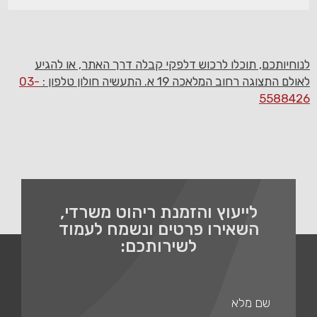
לנוחיותכם, תוכלו לרכוש דלפקי קבלה דרך האתר, או להגיע
לאולם התצוגה רחוב המלאכה 19 א. התעשיה חולון טלפון :
03-
5588426
לייעוץ והזמנת ריהוט משרדי,
השאירו פרטים ונשמח לעמוד
לשירותכם: