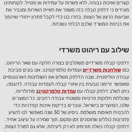
קצרים ואיכות גבוהה, ללא פשרות על עמידות או סטייל. לקוחותינו
מעידים כי דלפק קבלה כזה משפר את חוויית השירות ומגביר את
שביעות הרצון של הצוות. בחרו בנו כדי לקבל פתרון ייחודי שיהפוך
את כניסת המשרד שלכם לבלתי נשכחת.
שילוב עם ריהוט משרדי
דלפקי קבלה משרדיים משתלבים בצורה חלקה עם שאר הריהוט,
כמו
שולחנות משרדיים
ועמדות טלמרקטינג. אנו בונים סביבת
עבודה הוליסטית, שבה הדלפק משלים את השולחנות הארגונומיים
ומאפשר זרימה טבעית בין אזורי קבלה לעמדות עבודה. לדוגמה,
ניתן לשלב דלפק קבלה עם
עמדות טלמרקטינג
מודולריות,
שכוללות חלוקות פרטיות ומשטחי עבודה רחבים. כל המוצרים
שלנו, המיוצרים בישראל, עוברים בדיקות איכות קפדניות כדי
להבטיח תאימות מושלמת. ניסיון של 30 שנה מאפשר לנו להציע
פתרונות כוללים שחוסכים זמן ומקום, תוך שמירה על עיצוב אחיד.
דלפקי קבלה כאלה תורמים לא רק ליעילות, אלא גם למורל הצוות,