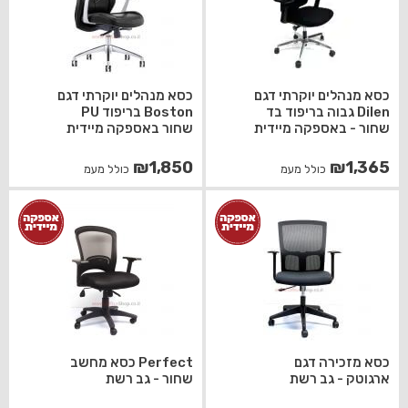
כסא מנהלים יוקרתי דגם
כסא מנהלים יוקרתי דגם
Dilen גבוה בריפוד בד
Boston בריפוד PU
שחור - באספקה מיידית
שחור באספקה מיידית
₪
1,850
₪
1,365
כולל מעמ
כולל מעמ
כסא מזכירה דגם
Perfect כסא מחשב
ארגוטק - גב רשת
שחור - גב רשת