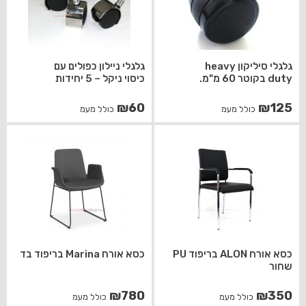
גלגלי סיליקון heavy
גלגלי ניילון כפולים עם
duty בקוטר 60 מ"מ.
כיסוי ניקל – 5 יחידות
₪
60
₪
125
כולל מעמ
כולל מעמ
כסא אורח ALON בריפוד PU
כסא אורח Marina בריפוד בד
שחור
₪
780
₪
350
כולל מעמ
כולל מעמ