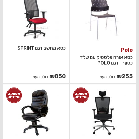
כסא מחשב דגם SPRINT
Polo
כסא אורח פלסטיק עם שלד
כסוף – דגם POLO
₪
850
₪
255
כולל מעמ
כולל מעמ