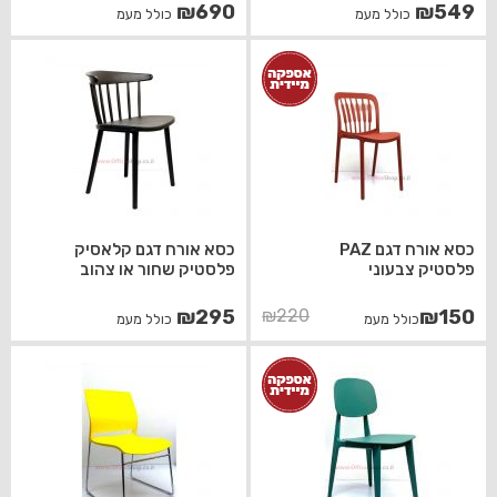
₪
690
₪
549
כולל מעמ
כולל מעמ
כסא אורח דגם PAZ
כסא אורח דגם קלאסיק
פלסטיק צבעוני
פלסטיק שחור או צהוב
המחיר
המחיר
₪
295
₪
220
₪
150
כולל מעמ
כולל מעמ
הנוכחי
המקורי
היה:
הוא:
₪220.
₪150.