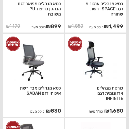
כסא מנהלים ארגונומי
כסא מנהלים מפואר דגם
דגם SPACE -רשת
מנהטן בריפוד PU
שחורה
משובח
המחיר
המחיר
המחיר
המחיר
₪
1,190
₪
899
₪
1,850
₪
1,499
כולל מעמ
כולל מעמ
הנוכחי
המקורי
הנוכחי
המקורי
היה:
הוא:
היה:
הוא:
₪1,190.
₪899.
₪1,499.
₪1,850.
כורסת מנהלים
כסא מנהלים מבד רשת
ארגונומית דגם
איכותי דגם SADAN
INFINITE
₪
830
₪
1,680
כולל מעמ
כולל מעמ