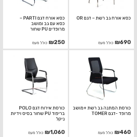
כסא אורח גב רשת – דגם OR
כסא אורח דגם PARTI –
כסא עם גב ומושב
מרופדים PU שחור
₪
250
₪
690
כולל מעמ
כולל מעמ
כורסת המתנה גב רשת +מושב
כורסת אירוח דגם POLO
מרופד -דגם TOMER
בריפוד PU שחור בסיס וידיות
ניקל
₪
1,060
₪
460
כולל מעמ
כולל מעמ