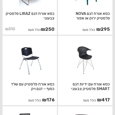
כסא אורח דגם NOVA
כסא אורח דגם LIRAZ פלסטיק
פלסטיק ירוק או אפור
צבעוני
המחיר
המחיר
₪
310
₪
250
₪
295
כולל מעמ
כולל מעמ
הנוכחי
המקורי
היה:
הוא:
₪250.
₪310.
כסא אורח עם ידיות דגם
כסא אורח פלסטיק עם שלד
SMART פלסטיק צבעוני
כסוף – דגם ויק
₪
176
₪
417
כולל מעמ
כולל מעמ