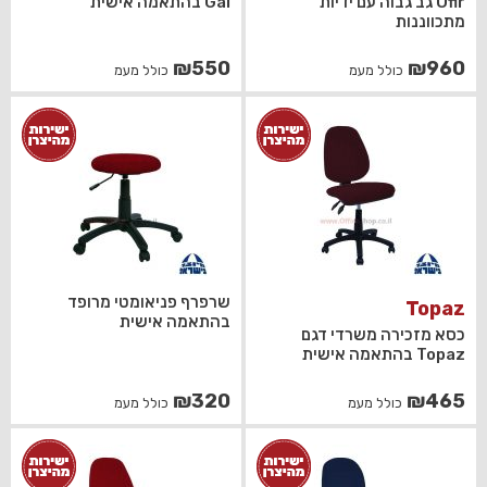
Ofir גב גבוה עם ידיות
Gal בהתאמה אישית
מתכווננות
₪
550
₪
960
כולל מעמ
כולל מעמ
שרפרף פניאומטי מרופד
Topaz
בהתאמה אישית
כסא מזכירה משרדי דגם
Topaz בהתאמה אישית
₪
320
₪
465
כולל מעמ
כולל מעמ