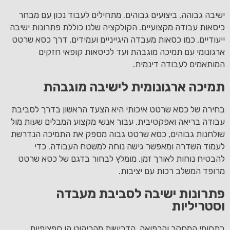
ישיבה גבוהה, ביצועים גבוהים. מתחילים לעבוד נכון עם מבחר
כיסאות עבודה מקצועיים. הקולקציה שלנו כוללת פתרונות ישיבה
ייעודיים, כמו כסאות מעבדה היגייניים ועמידים, דרך כסא שרטט
ארגונומי עם תמיכה מוגבהת ועד לכיסאות קופאי חזקים
המותאמים לעבודה דינמית.
תמיכה ארגונומית לישיבה מוגבהת
בחירה של כסא שרטט איכותי היא הצעד הראשון בדרך לסביבת
עבודה בריאה ואפקטיבית. עבור אנשי מקצוע המבלים שעות מול
שולחנות גבוהים, כסא שרטט גבוה מספק את התמיכה הנדרשת
לעמוד השדרה ומאפשר גישה נוחה למשטח העבודה. כדי
להבטיח נוחות לאורך זמן, מומלץ לבחור בדגם של כסא שרטט
מרופד המשלב רכות עם יציבות.
פתרונות ישיבה לסביבת מעבדה
וסטריליות
בתחומי המחקר והרפואה, הדרישות מהריהוט הן ספציפיות