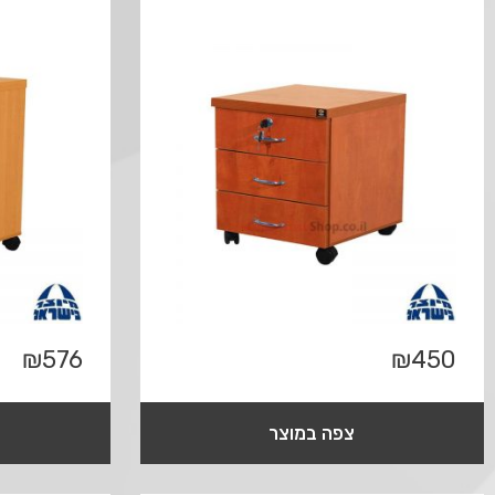
₪
576
₪
450
צפה במוצר