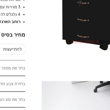
3 מגירות עם ידית ניקל כולל מנעול במגירה העליונה.
4 גלגלים להזזה קלה של הארגז.
רוחב הארגז 42 ס”מ. עומק 44 ס”מ. גובה: 46 ס
מחיר בסיס
0
להתייעצות
בחר את מספר ה
בחירת צבע פור
בחר את סוג הג