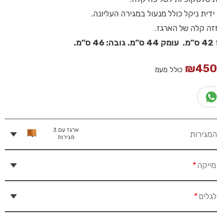
”מ.
₪
45
כולל מעמ
ארגז עם 3
מגירות
מגירות
מייקה
*
לגלים
*