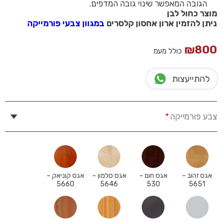
הגובה המאפשר שינוי גובה המדפים.
מוצר כחול לבן
ניתן להזמין ארון אחסון קלסרים
במגוון צבעי פורמייקה
₪
800
כולל מעמ
להתייעצות
צבע פורמייקה
*
אגס זהוב –
אגס חום –
אגס סלמון –
אגס קוניאק –
5660
5646
530
5651