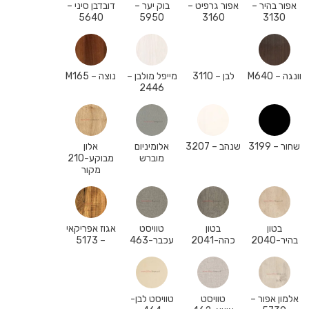
אפור בהיר –
אפור גרפיט –
בוק יער –
דובדבן סיני –
5640
5950
3160
3130
וונגה – M640
לבן – 3110
מייפל מולבן –
נוצה – M165
2446
שחור – 3199
שנהב – 3207
אלומיניום
אלון
מוברש
מבוקע-210
מקור
בטון
בטון
טוויסט
אגוז אפריקאי
בהיר-2040
כהה-2041
עכבר-463
– 5173
אלמון אפור –
טוויסט
טוויסט לבן-