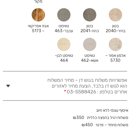
מקור
בטון
בטון
טוויסט
אגוז אפריקאי
בהיר-2040
כהה-2041
עכבר-463
– 5173
אלמון אפור –
טוויסט
טוויסט לבן-
5730
אשא-462
464
אפשרויות משלוח בגוש דן – מחיר המשלוח
הוא לגוש דן בלבד, הצעת מחיר לאזורים
אחרים בטלפון : 03-5588426
*
איסוף עצמי ללא חיוב
משלוח רגיל בהפצה כללית
350
₪
משלוח מיוחד – פרטי
450
₪