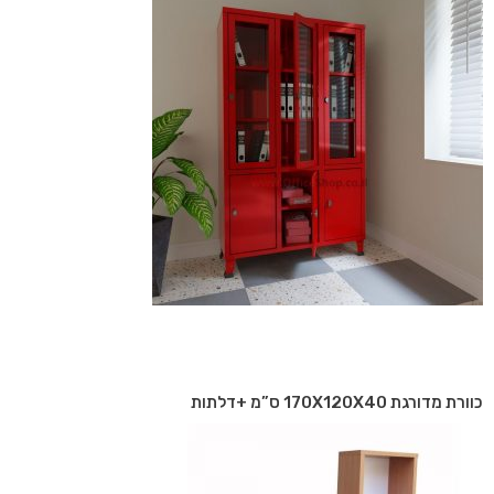
כוורת מדורגת 170X120X40 ס”מ +דלתות