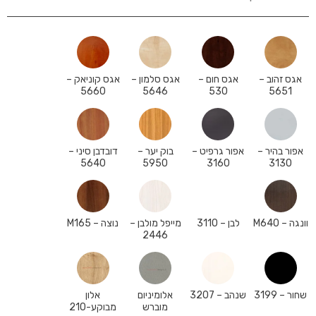
אגס זהוב –
אגס חום –
אגס סלמון –
אגס קוניאק –
5660
5646
530
5651
אפור בהיר –
אפור גרפיט –
בוק יער –
דובדבן סיני –
5640
5950
3160
3130
וונגה – M640
לבן – 3110
מייפל מולבן –
נוצה – M165
2446
שחור – 3199
שנהב – 3207
אלומיניום
אלון
מוברש
מבוקע-210