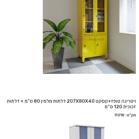
ויטרינה טופז+קסקט 207X80X40 דלתות מלמין 80 ס”מ + דלתות
זכוכית 120 ס”מ
מק"ט: 901K