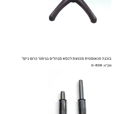
בוכנה פנאומטית מכווצת לכסא מנהלים בגימור כרום ניקל
מק"ט: G-80N