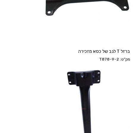
ברזל T לגב של כסא מזכירה
מק"ט: T878-9-2