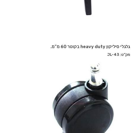
גלגלי סיליקון heavy duty בקוטר 60 מ”מ.
מק"ט: JL-43