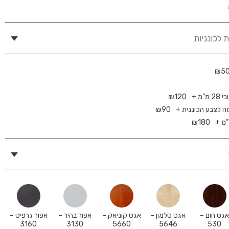
 לכונניות
₪
5
₪
120
מה לצבע הכוננית +
90
₪
₪
180
גס חום –
אגס סלמון –
אגס קוניאק –
אפור בהיר –
אפור גרפיט –
3160
3130
5660
5646
530