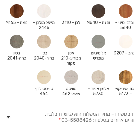
בדבן סיני –
וונגה – M640
לבן – 3110
מייפל מולבן –
נוצה – M165
2446
5640
ב – 3207
אלומיניום
אלון
בטון
בטון
מוברש
מבוקע-210
בהיר-2040
כהה-2041
מקור
וז אפריקאי
אלמון אפור –
טוויסט
טוויסט לבן-
– 5173
5730
אשא-462
464
 בגוש דן – מחיר המשלוח הוא לגוש דן בלבד,
חרים בטלפון : 03-5588426
*