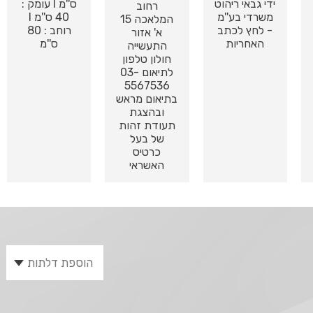
ידי גבאי ריהוט
ס''מ I עומק :
רחוב
משרדי בע''מ
40 ס''מ I
המלאכה 15
- לחץ לכתב
רוחב : 80
א' אזור
האחריות
ס''מ
התעשייה
חולון טלפון
לתיאום 03-
5567536
בתיאום מראש
ובהצגת
תעודת זהות
של בעל
כרטיס
האשראי