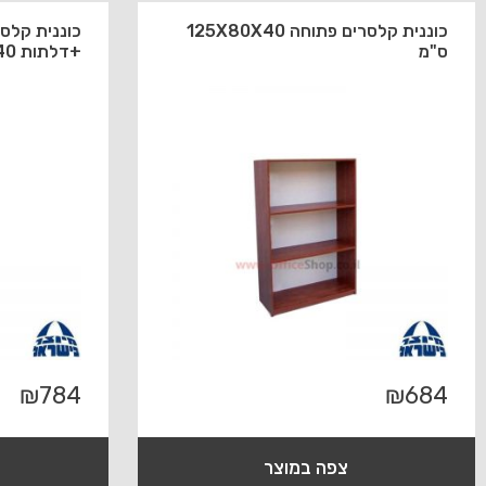
כוננית קלסרים פתוחה 125X80X40
ס"מ
+דלתות 40 ס"מ
₪
784
₪
684
צפה במוצר