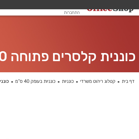
שלום, אורח
התחברות
כוננית קלסרים פתוחה 125X80X40 ס”מ
דף בית
קטלוג ריהוט משרדי
כונניות
כונניות בעומק 40 ס''מ
כוננית 
■
■
■
■