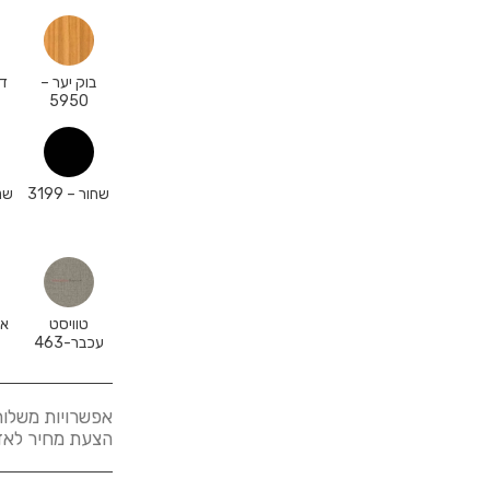
בוק יער –
דו
5950
שחור – 3199
שנה
טוויסט
אג
עכבר-463
אפשרויות משלוח
הצעת מחיר לאזורים א