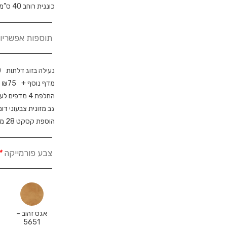
כוננית רוחב 40 ס”מ
תוספות אפשריות
נעילה בזוג דלתות
0
מדף נוסף +
75
₪
החלפת 4 מדפים לעובי 28 מ”מ +
גב מזונית צבעוני דו
הוספת קסקט 28 מ”מ +
צבע פורמייקה
*
אגס זהוב –
א
5651