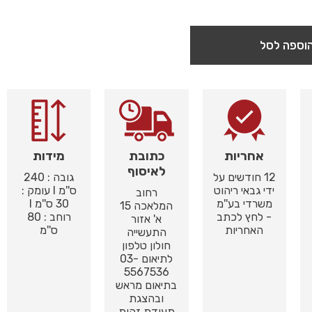
וספה לסל
אחריות
כתובת
מידות
לאיסוף
12 חודשים על
גובה : 240
ידי גבאי ריהוט
ס''מ I עומק :
רחוב
משרדי בע''מ
30 ס''מ I
המלאכה 15
- לחץ לכתב
רוחב : 80
א' אזור
האחריות
ס''מ
התעשייה
חולון טלפון
לתיאום 03-
5567536
בתיאום מראש
ובהצגת
תעודת זהות