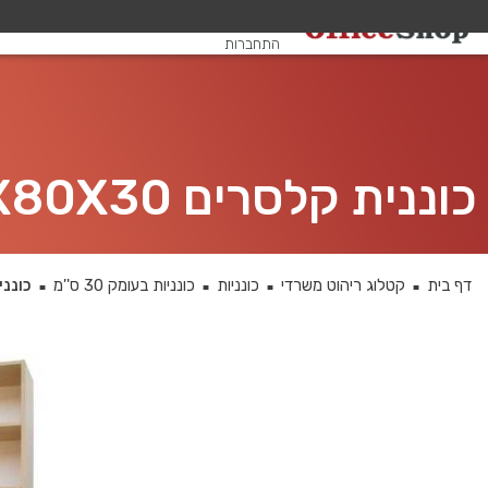
שלום, אורח
התחברות
כוננית קלסרים 240X80X30 ס”מ
דף בית
קטלוג ריהוט משרדי
כונניות
כונניות בעומק 30 ס''מ
כוננית קל
■
■
■
■