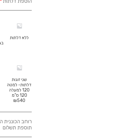
הוספת דלתות
*
ללא דלתות
בגוב
שני זוגות
דלתות- למטה
120 למעלה
120 ס”מ
₪
540
תוספת תשלום