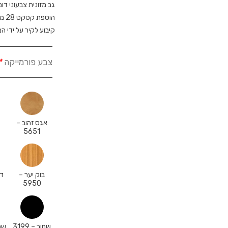
גב מזונית צבעוני דו
הוספת קסקט 28 מ”מ
קיבוע לקיר על ידי המ
צבע פורמייקה
*
אגס זהוב –
א
5651
בוק יער –
דו
5950
שחור – 3199
שנה