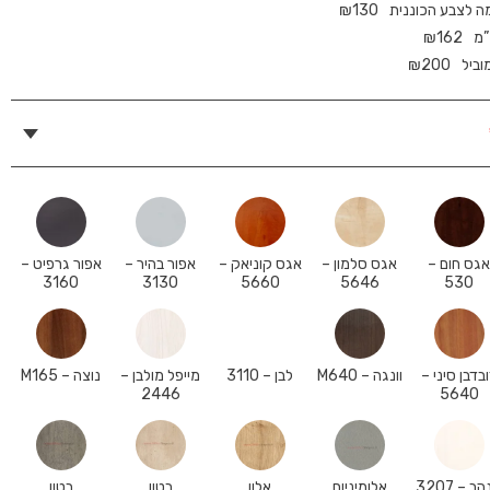
מה לצבע הכוננית
130
₪
₪
162
וביל
200
₪
גס חום –
אגס סלמון –
אגס קוניאק –
אפור בהיר –
אפור גרפיט –
3160
3130
5660
5646
530
בדבן סיני –
וונגה – M640
לבן – 3110
מייפל מולבן –
נוצה – M165
2446
5640
ב – 3207
אלומיניום
אלון
בטון
בטון