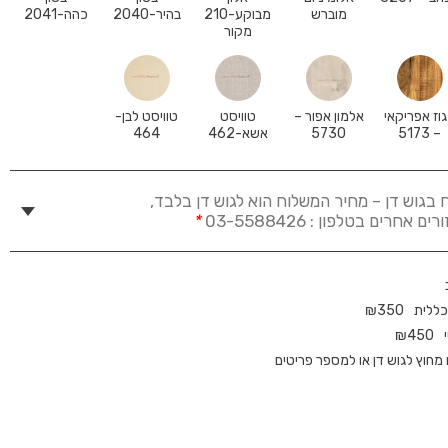
מוברש
מבוקע-210
בהיר-2040
כהה-2041
מקור
וז אפריקאי
אלמון אפור –
טוויסט
טוויסט לבן-
– 5173
5730
אשא-462
464
 בגוש דן – מחיר המשלוח הוא לגוש דן בלבד,
חרים בטלפון : 03-5588426
*
כללית
350
₪
₪
450
חוץ לגוש דן או למספר פריטים