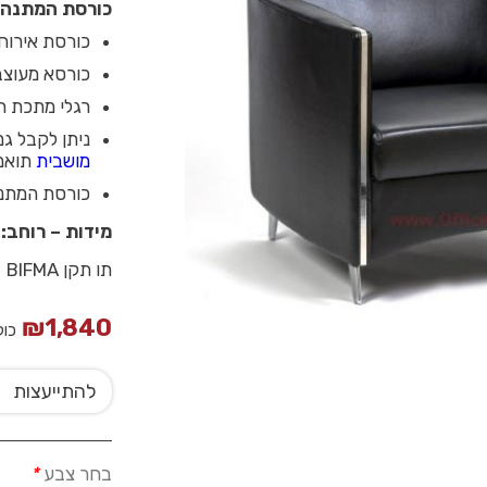
כורסת המתנה מ
כורסת אירוח 
כורסא מעוצב
רגלי מתכת ח
ניתן לקבל גם כורסא NOA דו מושבי
מושבית
תואמ
כורסת המתנה דגם NOA מגיעה בשלושה צבעים ירו
מידות – רוחב: 73 ס”מ עומק: 74 ס”מ
תו תקן BIFMA
₪
1,840
כול
להתייעצות
בחר צבע
*