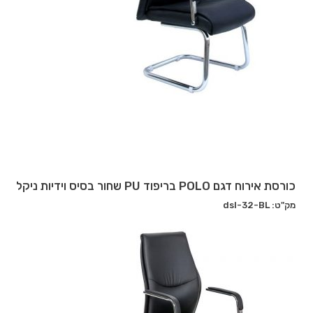
כורסת אירוח דגם POLO בריפוד PU שחור בסיס וידיות ניקל
מק"ט: dsl-32-BL