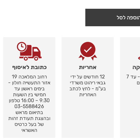
וספה לסל
קה
אחריות
כתובת לאיסוף
באיסוף עצמי - עד 7
12 חודשים על ידי
רחוב המלאכה 19
ם
גבאי ריהוט משרדי
אזור התעשייה חולון -
בע''מ - לחץ לכתב
בימים ראשון עד
האחריות
חמישי בין השעות
9:30 – 16:00 טלפון
03-5588426
בתיאום מראש
ובהצגת תעודת זהות
של בעל כרטיס
האשראי