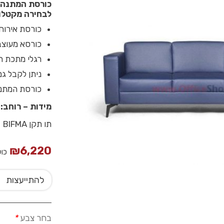
כורסת המתנה ת
לבחירה מקטלוג
כורסת אירוח
כורסא מעוצב
רגלי מתכת ח
ניתן לקבל ג
כורסת המתנה דו מושבית דגם 
מידות – רוחב: 215 ס”מ עומק: 76 ס”מ
תו תקן BIFMA
₪
6,220
כו
להתייעצות
בחר צבע
*