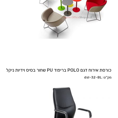
כורסת אירוח דגם POLO בריפוד PU שחור בסיס וידיות ניקל
מק"ט: dsl-32-BL