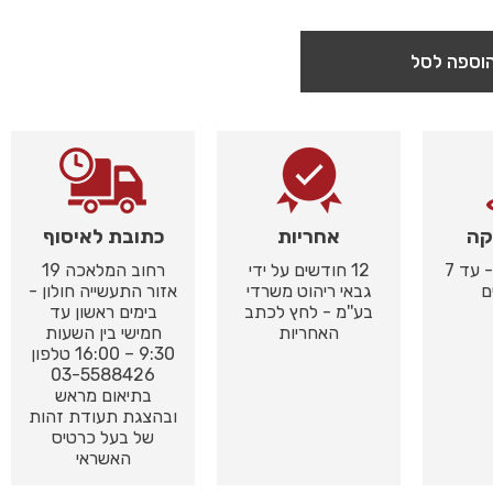
וספה לסל
קה
אחריות
כתובת לאיסוף
באיסוף עצמי - עד 7
12 חודשים על ידי
רחוב המלאכה 19
ם
גבאי ריהוט משרדי
אזור התעשייה חולון -
בע''מ - לחץ לכתב
בימים ראשון עד
האחריות
חמישי בין השעות
9:30 – 16:00 טלפון
03-5588426
בתיאום מראש
ובהצגת תעודת זהות
של בעל כרטיס
האשראי