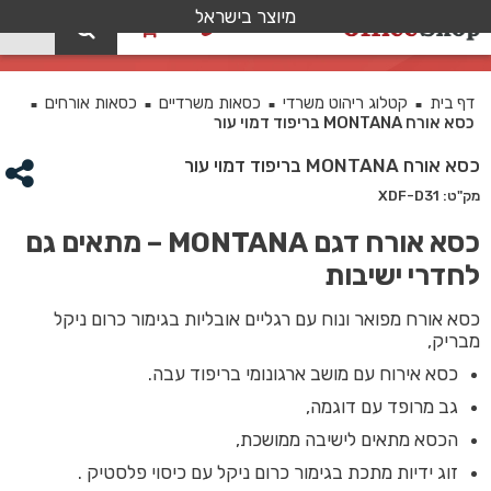
מיוצר בישראל
0
כסא אורח MONTANA בריפוד דמוי עור
דף בית
קטלוג ריהוט משרדי
כסאות משרדיים
כסאות אורחים
■
■
■
■
כסא אורח MONTANA בריפוד דמוי עור
כסא אורח MONTANA בריפוד דמוי עור
מק"ט: XDF-D31
כסא אורח דגם MONTANA – מתאים גם
לחדרי ישיבות
כסא אורח מפואר ונוח עם רגליים אובליות בגימור כרום ניקל
מבריק,
כסא אירוח עם מושב ארגונומי בריפוד עבה.
גב מרופד עם דוגמה,
הכסא מתאים לישיבה ממושכת,
זוג ידיות מתכת בגימור כרום ניקל עם כיסוי פלסטיק .