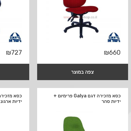
₪
727
₪
660
צפה במוצר
כסא מזכירה דגם Galya פרימיום +
ידיות סהר
ידיות ארגונו