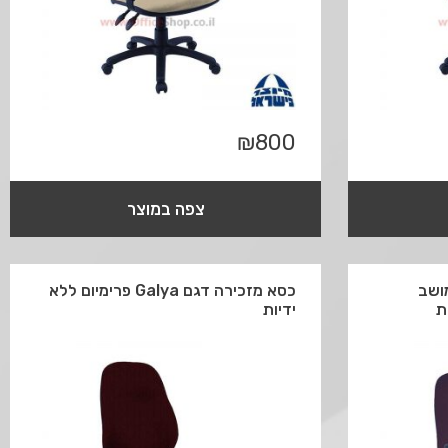
₪
800
צפה במוצר
ם Galya + מושב
כסא מזכירה דגם Galya פרימיום ללא
ת
ידיות