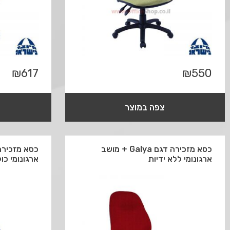
₪
617
₪
550
צפה במוצר
כסא מזכירה דגם Galya + מושב
ארגונומי ללא ידיות
ארגונומי כו