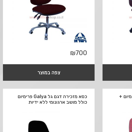
₪
700
צפה במוצר
דגם Galya פרימיום +
כסא מזכירה דגם גל Galya פרימיום
כולל מושב ארגונומי ללא ידיות