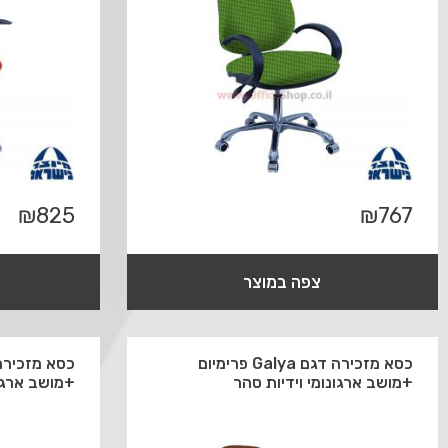
₪
825
₪
767
צפה במוצר
כסא מזכירה דגם Galya פרימיום
+מושב ארגונומי וידיות סהר
+מושב ארגונ