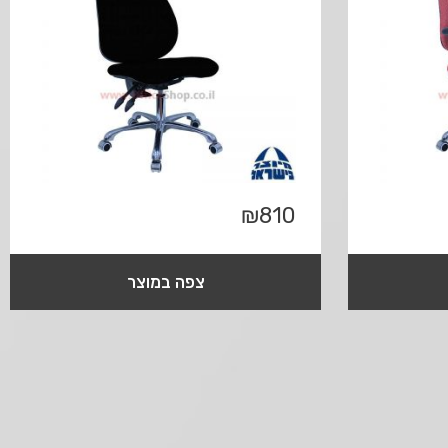
₪
810
צפה במוצר