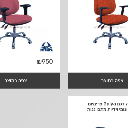
₪
950
צפה במוצר
צפה במוצר
כסא מזכירה דגם Galya פרימיום
ומי וידיות מתכווננות