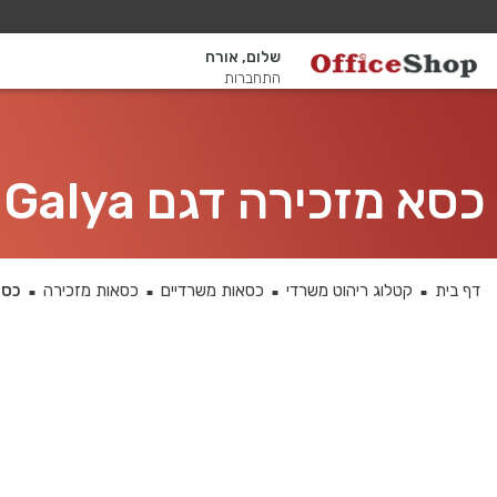
שלום, אורח
התחברות
כסא מזכירה דגם Galya פרימיום + ידיות מתכווננות
דף בית
קטלוג ריהוט משרדי
כסאות משרדיים
כסאות מזכירה
כסא מזכיר
■
■
■
■