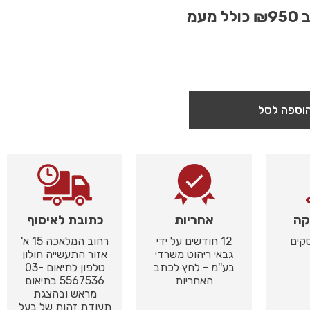
ב
₪950
כולל מעמ
וספה לסל
קה
אחריות
כתובת לאיסוף
12 חודשים על ידי
רחוב המלאכה 15 א'
גבאי ריהוט משרדי
אזור התעשייה חולון
בע''מ - לחץ לכתב
טלפון לתיאום 03-
האחריות
5567536 בתיאום
מראש ובהצגת
תעודת זהות של בעל