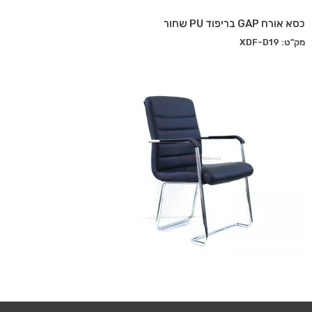
כסא אורח GAP בריפוד PU שחור
מק"ט: XDF-D19