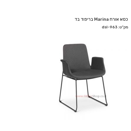
כסא אורח Marina בריפוד בד
מק"ט: dsl-963