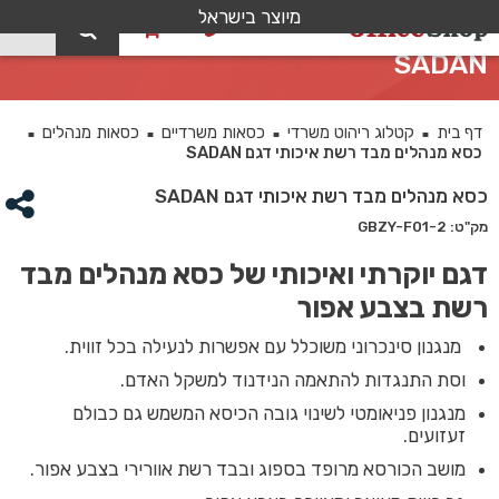
מיוצר בישראל
0
כסא מנהלים מבד רשת איכותי דגם
SADAN
דף בית
קטלוג ריהוט משרדי
כסאות משרדיים
כסאות מנהלים
■
■
■
■
כסא מנהלים מבד רשת איכותי דגם SADAN
כסא מנהלים מבד רשת איכותי דגם SADAN
מק"ט: GBZY-F01-2
דגם יוקרתי ואיכותי של כסא מנהלים מבד
רשת בצבע אפור
מנגנון סינכרוני משוכלל עם אפשרות לנעילה בכל זווית.
וסת התנגדות להתאמה הנידנוד למשקל האדם.
מנגנון פניאומטי לשינוי גובה הכיסא המשמש גם כבולם
זעזועים.
מושב הכורסא מרופד בספוג ובבד רשת אוורירי בצבע אפור.