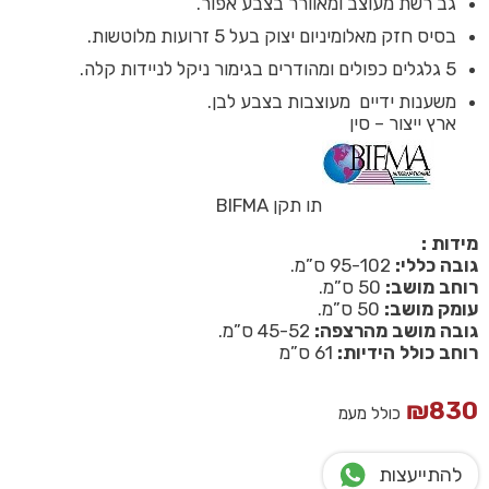
גב רשת מעוצב ומאוורר בצבע אפור.
בסיס חזק מאלומיניום יצוק בעל 5 זרועות מלוטשות.
5 גלגלים כפולים ומהודרים בגימור ניקל לניידות קלה.
משענות ידיים מעוצבות בצבע לבן.
ארץ ייצור –
סין
תו תקן BIFMA
מידות :
גובה כללי:
95-102 ס”מ.
רוחב מושב:
50 ס”מ.
עומק מושב:
50 ס”מ.
גובה מושב מהרצפה:
45-52 ס”מ.
רוחב כולל הידיות:
61 ס”מ
₪
830
כולל מעמ
להתייעצות