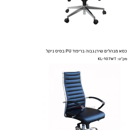
כסא מנהלים שירן גבוה בריפוד PU בסיס ניקל
מק"ט: KL-107WT