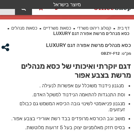
מיוצר בישראל
0
כסא מנהלים מרשת אפורה דגם LUXURY
דף בית
קטלוג ריהוט משרדי
כסאות משרדיים
כסאות מנהלים
■
■
■
■
כסא מנהלים מרשת אפורה דגם LUXURY
כסא מנהלים מרשת אפורה דגם LUXURY
מק"ט: GBZY-F12
דגם יוקרתי ואיכותי של כסא מנהלים
מרשת בצבע אפור
מנגנון נידנוד משוכלל עם אפשרות לנעילה .
וסת התנגדות להתאמה הנידנוד למשקל האדם.
מנגנון פניאומטי לשינוי גובה הכיסא המשמש גם כבולם
זעזועים.
מושב וגב הכורסא מרופדים בבד רשת אוורירי בצבע אפור.
בסיס חזק מאלומניום יצוק בעל 5 זרועות מלוטשות.