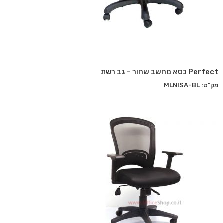
Perfect כסא מחשב שחור – גב רשת
מק"ט: MLNISA-BL