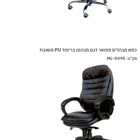
כסא מנהלים מפואר דגם מנהטן בריפוד PU משובח
מק"ט: ML-S09E