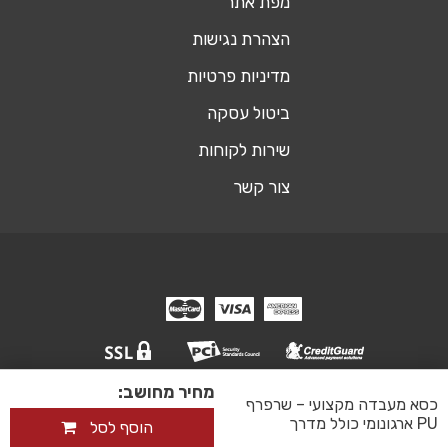
מפת אתר
הצהרת נגישות
מדיניות פרטיות
ביטול עסקה
שירות לקוחות
צור קשר
מחיר מחושב:
© כל הזכויות שמורות אופיסשופ ריהוט משרדי
כסא מעבדה מקצועי – שרפרף
אקסטרה דיגיטל - שיווק דיגיטלי ובניית אתר
PU ארגונומי כולל מדרך
הוסף לסל