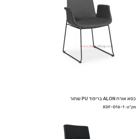
כסא אורח ALON בריפוד PU שחור
מק"ט: XDF-D16-1