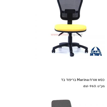
כסא אורח Marina בריפוד בד
מק"ט: dsl-963