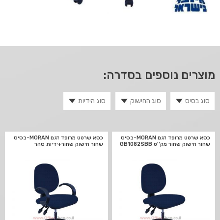
מוצרים נוספים בסדרה:
כסא שרטט מרופד דגם MORAN-בסיס
כסא שרטט מרופד דגם MORAN-בסיס
שחור חישוק שחור מק''ט GB1082SBB
שחור חישוק שחור+ידיות סהר