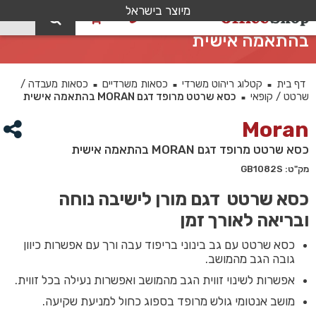
מיוצר בישראל
0
כסא שרטט מרופד דגם MORAN
בהתאמה אישית
דף בית
קטלוג ריהוט משרדי
כסאות משרדיים
כסאות מעבדה /
■
■
■
שרטט / קופאי
כסא שרטט מרופד דגם MORAN בהתאמה אישית
■
Moran
כסא שרטט מרופד דגם MORAN בהתאמה אישית
מק"ט: GB1082S
כסא שרטט דגם מורן לישיבה נוחה
ובריאה לאורך זמן
כסא שרטט עם גב בינוני בריפוד עבה ורך עם אפשרות כיוון
גובה הגב מהמושב.
אפשרות לשינוי זווית הגב מהמושב ואפשרות נעילה בכל זווית.
מושב אנטומי גולש מרופד בספוג כחול למניעת שקיעה.