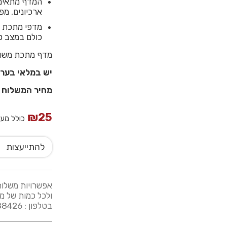
המדף מתאים ל
ארכיונים, מפ
כולם במצב ס
מדף מתכת משומש באורך 90 ס
יש במלאי בערך 200 מדפים במידה90X30 במחיר 5
מחיר המשלוח הוא ל
₪
25
כולל מע
להתייעצות
אפשרויות משלוח
ולכל כמות של מ
בטלפון : 03-5588426