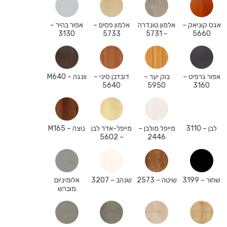
אגס קוניאק –
אלמון טונדרה
אלמון פסים –
אפור בהיר –
3130
5733
– 5731
5660
אפור גרפיט –
בוק יער –
דובדבן סיני –
וונגה – M640
5640
5950
3160
לבן – 3110
מייפל מולבן –
מייפל-אדר לבן
נוצה – M165
– 5602
2446
שחור – 3199
שיטה – 2573
שנהב – 3207
אלומיניום
מוברש