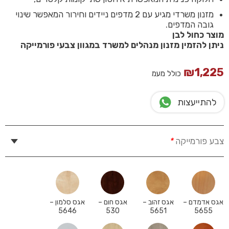
מזנון משרדי מגיע עם 2 מדפים ניידים וחירור המאפשר שינוי
גובה המדפים.
מוצר כחול לבן
ניתן להזמין מזנון מנהלים למשרד במגוון צבעי פורמייקה
₪
1,225
כולל מעמ
להתייעצות
צבע פורמייקה
*
אגס אדמדם –
אגס זהוב –
אגס חום –
אגס סלמון –
5646
530
5651
5655