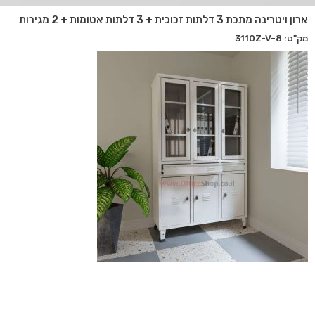
ארון ויטרינה מתכת 3 דלתות זכוכית + 3 דלתות אטומות + 2 מגירות
מק"ט: 3110Z-V-8