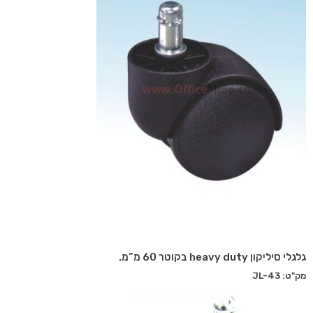
גלגלי סיליקון heavy duty בקוטר 60 מ”מ.
מק"ט: JL-43