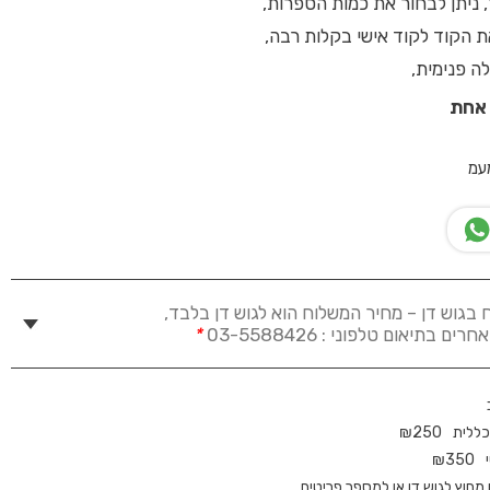
 ניתן לבחור את כמות הספרות,
ת הקוד לקוד אישי בקלות רבה,
ה פנימית,
 אחת
עמ
 בגוש דן – מחיר המשלוח הוא לגוש דן בלבד,
 בתיאום טלפוני : 03-5588426
*
כללית
250
₪
₪
350
חוץ לגוש דן או למספר פריטים