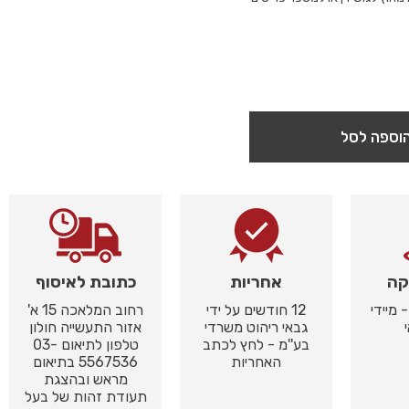
וספה לסל
קה
אחריות
כתובת לאיסוף
 מיידי
12 חודשים על ידי
רחוב המלאכה 15 א'
גבאי ריהוט משרדי
אזור התעשייה חולון
בע''מ - לחץ לכתב
טלפון לתיאום 03-
האחריות
5567536 בתיאום
מראש ובהצגת
תעודת זהות של בעל