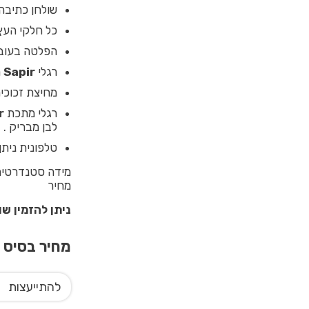
שולחן כתיבה 
כל חלקי העץ של 
הפלטה בעובי 28 מ”מ צפה מעל מסגרת אלומי
רגלי
Sapir
מ
מחיצת זכוכי
רגלי מתכת
r
לבן מבריק .
טלפונית ניתן 
מחיר
ניתן להזמין ש
מחיר בסיס
0
להתייעצות