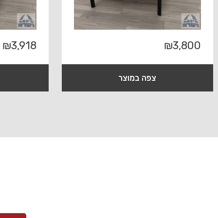
₪
3,918
₪
3,800
צפה במוצר