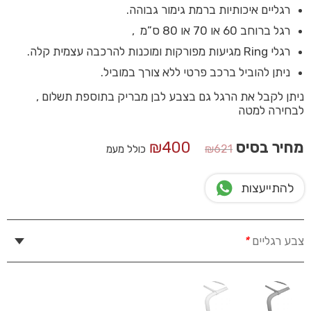
רגליים איכותיות ברמת גימור גבוהה.
רגל ברוחב 60 או 70 או 80 ס”מ ,
רגלי Ring מגיעות מפורקות ומוכנות להרכבה עצמית קלה.
ניתן להוביל ברכב פרטי ללא צורך במוביל.
ניתן לקבל את הרגל גם בצבע לבן מבריק בתוספת תשלום ,
לבחירה למטה
המחיר
המחיר
מחיר בסיס
400
₪
₪
621
כולל מעמ
המקורי
הנוכחי
היה:
הוא:
להתייעצות
₪400.
₪621.
צבע רגליים
*