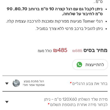
ס”מ .
ניתן לקבל גם עם רגל קצרה 10 ס”מ ברוחב 80,70, 90
ס”מ לחיבור על שלוחה,
רגלי Tomer מגיעות מפורקות ומוכנות להרכבה עצמית קלה.
ניתן להוביל ברכב פרטי ללא צורך במוביל.
המחיר
המחיר
מחיר בסיס
485
₪
₪
585
כולל מעמ
המקורי
הנוכחי
היה:
הוא:
להתייעצות
₪485.
₪585.
רגל מתכת בצבע
בחר את צבע הרגליים
*
אפוקסי אפור חולי
מידת שלד השולחן 120X60 ס”מ – ניתן
לבחור מידה אחרת בתוספת תשלום
*