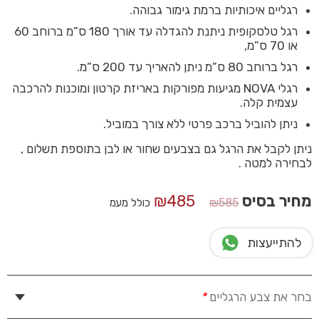
רגליים איכותיות ברמת גימור גבוהה.
רגל טלסקופית ניתנת להגדלה עד אורך 180 ס”מ ברוחב 60
או 70 ס”מ,
רגל ברוחב 80 ס”מ ניתן להאריך עד 200 ס”מ.
רגלי NOVA מגיעות מפורקות באריזת קרטון ומוכנות להרכבה
עצמית קלה.
ניתן להוביל ברכב פרטי ללא צורך במוביל.
ניתן לקבל את הרגל גם בצבעים שחור או לבן בתוספת תשלום ,
לבחירה למטה .
המחיר
המחיר
מחיר בסיס
485
₪
₪
585
כולל מעמ
המקורי
הנוכחי
היה:
הוא:
להתייעצות
₪485.
₪585.
בחר את צבע הרגליים
*