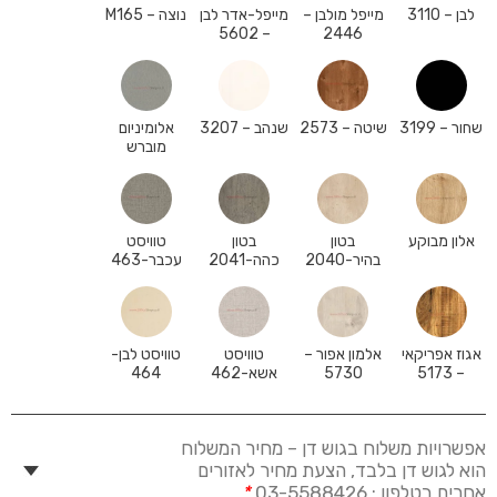
לבן – 3110
מייפל מולבן –
מייפל-אדר לבן
נוצה – M165
– 5602
2446
שחור – 3199
שיטה – 2573
שנהב – 3207
אלומיניום
מוברש
אלון מבוקע
בטון
בטון
טוויסט
בהיר-2040
כהה-2041
עכבר-463
אגוז אפריקאי
אלמון אפור –
טוויסט
טוויסט לבן-
– 5173
5730
אשא-462
464
אפשרויות משלוח בגוש דן – מחיר המשלוח
הוא לגוש דן בלבד, הצעת מחיר לאזורים
אחרים בטלפון : 03-5588426
*