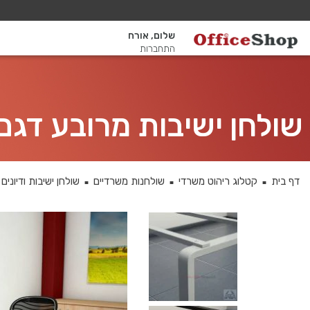
שלום, אורח
התחברות
שולחן ישיבות מרובע דגם Moro Glass רגל שחורה זכוכית אפו
דף בית
קטלוג ריהוט משרדי
שולחנות משרדיים
שולחן ישיבות ודיונים
■
■
■