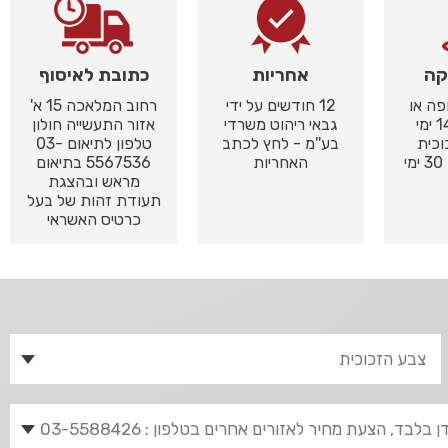
קה
אחריות
כתובת לאיסוף
פה או
12 חודשים על ידי
רחוב המלאכה 15 א'
צרובה עד 14 ימי
גבאי ריהוט משרדי
אזור התעשייה חולון
וכית
בע''מ - לחץ לכתב
טלפון לתיאום 03-
צבועה 14 עד 30 ימי
האחריות
5567536 בתיאום
מראש ובהצגת
תעודת זהות של בעל
כרטיס האשראי