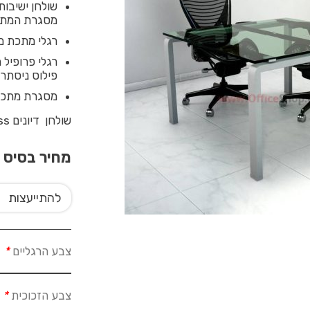
מסגרת המתכ
רגלי מתכת מע
פילוס ניסתרו
מסגרת מתכת 
שולחן דיונים Moro Glass מגיע כסטנדרט במידה 120X120 ס”מ,
מחיר בסיס
0
להתייעצות
צבע הרגליים
*
צבע הזכוכית
*