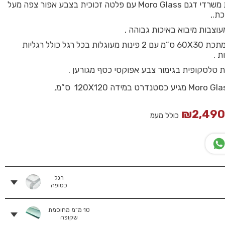
שולחן ישיבות משרדי דגם Moro Glass עם פלטה זכוכית בצבע אפור צפה מעל
ת.,
וצבות מיבוא באיכות גבוהה ,
רגלי פרופיל מתכת 60X30 ס”מ עם 2 פינות מעוגלות בכל רגל כולל רגליות
ת .
טלסקופית בגימור צבע אפוקסי כסף מגורען .
₪
2,49
כולל מעמ
רגל
כסופה
10 מ”מ מחוסמת
שקופה