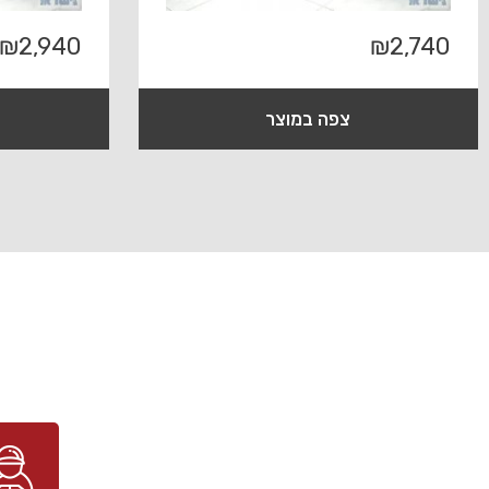
₪
2,940
₪
2,740
צפה במוצר