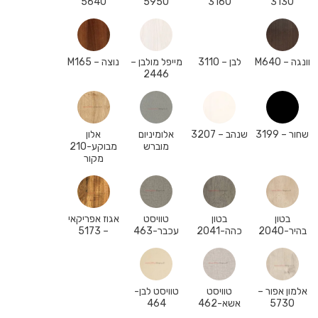
5640
5950
3160
3130
וונגה – M640
לבן – 3110
מייפל מולבן –
נוצה – M165
2446
שחור – 3199
שנהב – 3207
אלומיניום
אלון
מוברש
מבוקע-210
מקור
בטון
בטון
טוויסט
אגוז אפריקאי
בהיר-2040
כהה-2041
עכבר-463
– 5173
אלמון אפור –
טוויסט
טוויסט לבן-
5730
אשא-462
464