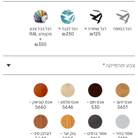
רגל כסופה
רגל שחורה +
רגל לבנה +
רגל בכל צבע
125
₪
250
₪
מקטלוג RAL
+
₪
350
צבע פורמייקה
*
אגס זהוב –
אגס חום –
אגס סלמון –
אגס קוניאק –
5660
5646
530
5651
אפור בהיר –
אפור גרפיט –
בוק יער –
דובדבן סיני –