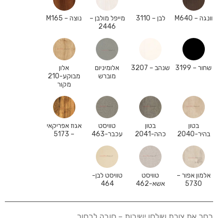
וונגה – M640
לבן – 3110
מייפל מולבן –
נוצה – M165
2446
שחור – 3199
שנהב – 3207
אלומיניום
אלון
מוברש
מבוקע-210
מקור
בטון
בטון
טוויסט
אגוז אפריקאי
בהיר-2040
כהה-2041
עכבר-463
– 5173
אלמון אפור –
טוויסט
טוויסט לבן-
5730
אשא-462
464
בחר את צורת שולחן ישיבות – חובה לבחור