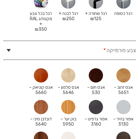
רגל כסופה
רגל שחורה +
רגל לבנה +
רגל בכל צבע
125
₪
250
₪
מקטלוג RAL
+
₪
350
צבע פורמייקה
*
אגס זהוב –
אגס חום –
אגס סלמון –
אגס קוניאק –
5660
5646
530
5651
אפור בהיר –
אפור גרפיט –
בוק יער –
דובדבן סיני –
5640
5950
3160
3130