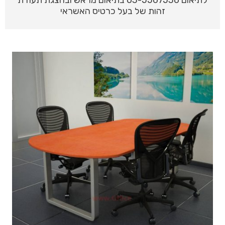
לתיאום 03-5567536 בתיאום מראש ובהצגת תעודת
זהות של בעל כרטיס האשראי