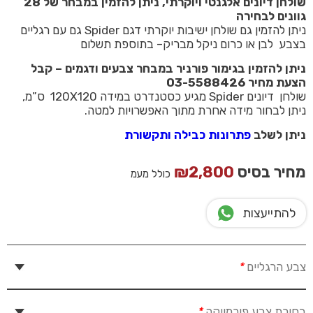
שולחן דיונים אלגנטי ויוקרתי, ניתן להזמין במבחר של 28
גוונים לבחירה
ניתן להזמין גם שולחן ישיבות יוקרתי דגם Spider גם עם רגליים
בצבע לבן או כרום ניקל מבריק– בתוספת תשלום
ניתן להזמין בגימור פורניר במבחר צבעים ודגמים – קבל
הצעת מחיר 03-5588426
שולחן דיונים Spider מגיע כסטנדרט במידה 120X120 ס”מ,
ניתן לבחור מידה אחרת מתוך האפשרויות למטה.
ניתן לשלב
פתרונות כבילה ותקשורת
מחיר בסיס
2,800
₪
כולל מעמ
להתייעצות
צבע הרגליים
*
בחירת צבע פורמייקה
*