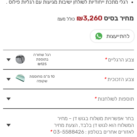
רגלי מתכת ייחודיות לשולחן ישיבות מגיעות עם רגליות פילוס .
מחיר בסיס
3,260
₪
כולל מעמ
להתייעצות
רגל שחורה
צבע הרגליים
*
בתוספת
₪
125
10 מ”מ מחוסמת
צבע הזכוכית
*
שקופה
תוספות לשולחנות
*
בחר אפשרויות משלוח בגוש דן – מחיר
המשלוח הוא לגוש דן בלבד, הצעת מחיר
לאזורים אחרים בטלפון : 03-5588426
*