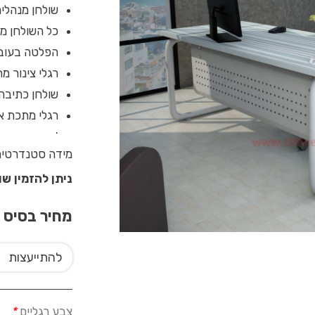
שולחן מנהלים
כל השולחן מחופה ב
הפלטה בעובי 28 מ”מ צפה מעל מסגרת המ
רגלי צינור מ
שולחן כתיבה משרדי Ring מגיע עם מיסת
רגלי מתכת אי
.
מידה סטנדרטית של השולחן 120X60 ניתן לב
ניתן להזמין ש
מחיר בסיס
0
להתייעצות
צבע רגליים
*