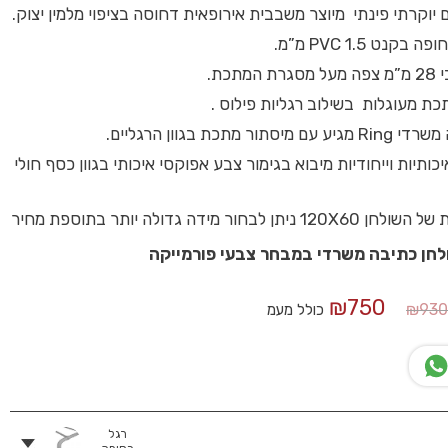
 יוקרתי פינתי מיוצר משבבית אירופאית דחוסה בציפוי מלמין יצוק.
קנט PVC 1.5 מ”מ.
תכת.
תכת מעוגלות בשילוב רגליות פילוס .
ור מתכת בגוון הרגליים.
כותיות וייחודיות מיבוא בגימור צבע אפוקסי איכותי בגוון כסף חולי
חור מידה גדולה יותר בתוספת מחיר
ולחן כתיבה משרדי במבחר צבעי פורמייקה
המחיר
המחיר
₪
750
₪
93
כולל מעמ
המקורי
הנוכחי
היה:
הוא:
₪750.
₪930.
רגל