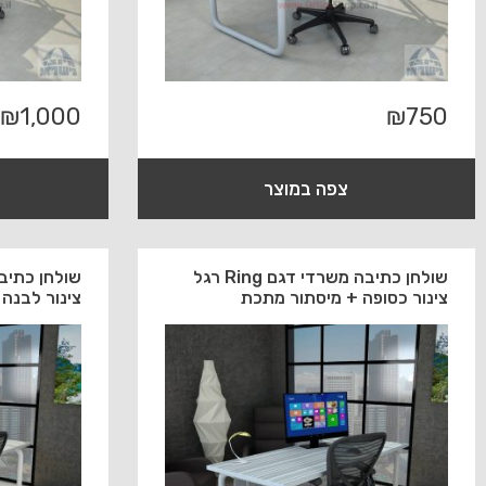
₪
1,000
₪
750
צפה במוצר
שולחן כתיבה משרדי דגם Ring רגל
צינור כסופה + מיסתור מתכת
צינור לבנה