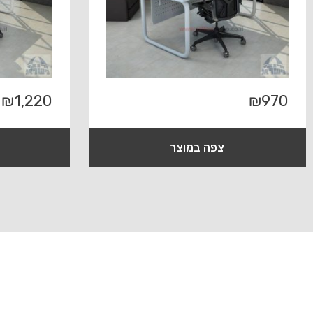
₪
1,220
₪
970
צפה במוצר