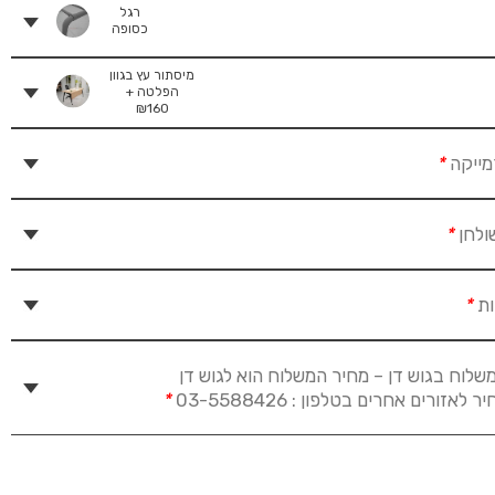
רגל
כסופה
מיסתור עץ בגוון
הפלטה +
₪
160
מייקה
*
ולחן
*
ות
*
שלוח בגוש דן – מחיר המשלוח הוא לגוש דן
זורים אחרים בטלפון : 03-5588426
*