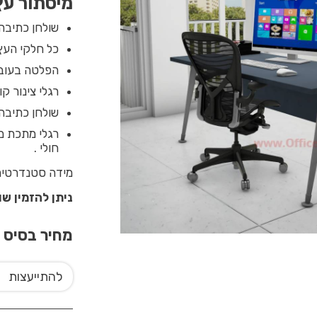
מיסתור עץ
שולחן כתיבה 
כל חלקי העץ של הש
הפלטה בעובי 28 מ”מ צפה מעל מסגרת המ
רגלי צינור קו
שולחן כתיבה 
רגלי מתכת מע
חולי .
מידה סטנדרטית של השולחן 150X70 ניתן לב
ניתן להזמין ש
מחיר בסיס
5
להתייעצות