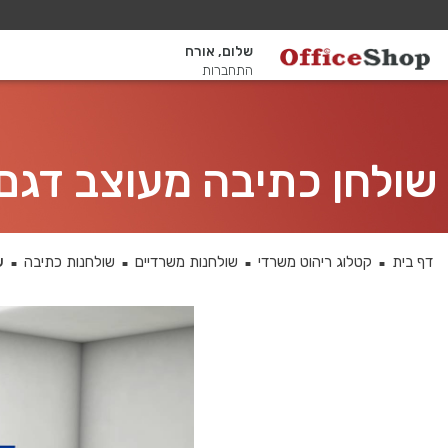
שלום, אורח
התחברות
שולחן כתיבה מעוצב דגם Keren רגל כסופה כולל מיסתור 
דף בית
קטלוג ריהוט משרדי
שולחנות משרדיים
שולחנות כתיבה
שו
■
■
■
■