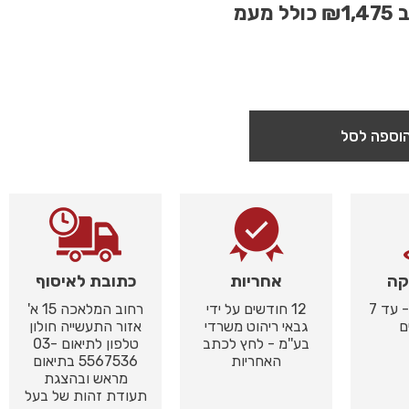
ב
₪1,475
כולל מעמ
וספה לסל
קה
אחריות
כתובת לאיסוף
באיסוף עצמי - עד 7
12 חודשים על ידי
רחוב המלאכה 15 א'
ם
גבאי ריהוט משרדי
אזור התעשייה חולון
בע''מ - לחץ לכתב
טלפון לתיאום 03-
האחריות
5567536 בתיאום
מראש ובהצגת
תעודת זהות של בעל