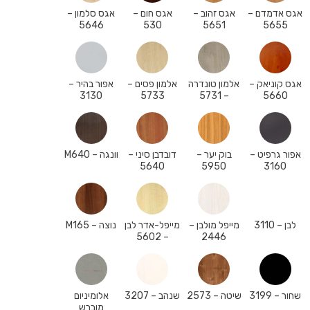
אגס אדמדם –
אגס זהוב –
אגס חום –
אגס סלמון –
5646
530
5651
5655
אגס קוניאק –
אלמון טונדרה
אלמון פסים –
אפור בהיר –
3130
5733
– 5731
5660
אפור גרפיט –
בוק יער –
דובדבן סיני –
וונגה – M640
5640
5950
3160
לבן – 3110
מייפל מולבן –
מייפל-אדר לבן
נוצה – M165
– 5602
2446
שחור – 3199
שיטה – 2573
שנהב – 3207
אלומיניום
מוברש